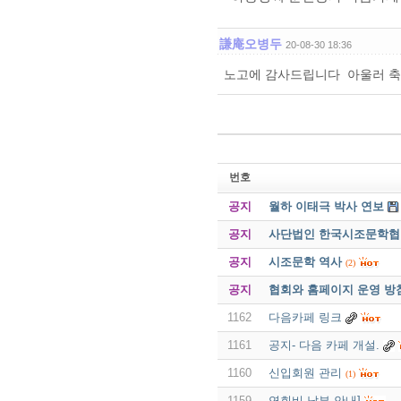
謙庵오병두
20-08-30 18:36
노고에 감사드립니다 아울러 
번호
공지
월하 이태극 박사 연보
공지
사단법인 한국시조문학협회 
공지
시조문학 역사
(2)
공지
협회와 홈페이지 운영 방
1162
다음카페 링크
1161
공지- 다음 카페 개설.
1160
신입회원 관리
(1)
1159
연회비 납부 안내]