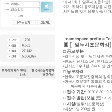
여 제
1
회
〖
일두시조문학상
이기 위하여 응모대상을 시
시인들의 많은 응모 바랍니다
:namespace prefix = "o"
1,796
▣ 〚
일두시조문학상
6,601
27,142
□
공모부분
5,686,897
▪
일두선생 또는 남계서원 관련
▪
반드시 단시조
1
편
,
연시조
1
(
단시조
1
수
1
편
, 3
수 이상 
□
응모자격
▪
한국시조문학진흥회의 정회
▪
한국시조문학진흥회의 정회원
록문예지 사본제출
)
:
접수 기간
□
2020.8.30.~9.3
□
접수 방법
(
보낼 곳
):
지리
□
시상
(
일두시조문학상
)
▪
대상
: 1
명
200
만 원