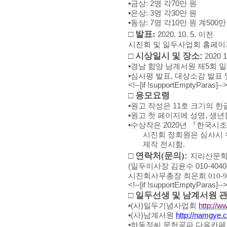
▪
금상
: 2
명 각
70
만 원
▪
은상
: 3
명 각
30
만 원
▪
동상
: 7
명 각
10
만 원 계
500
만
□
발표
:
2020. 10. 5.
이전
시진회 및 일두사업회 홈페이
:
□
시상일시 및 장소
2020 1
▪
경남 함양 남계서원 제
5
회 
▪
심사평 발표
,
대상소감 발표 
<!--[if !supportEmptyParas]--> 
□
응모요령
▪
원고 작성은
11
호 크기의 한
▪
원고 첫 페이지에 성명
,
생년
▪
수상작은
2020
년
『
한국시조
시진회 정회원은 심사시
제작 전시함
.
:
□
연락처
(
문의
)
지리산문
(
일두이사장 김윤수
010-4040
시진회사무총장 최은희
010-
<!--[if !supportEmptyParas]--> 
□
일두선생 및 남계서원 관
▪
(
사
)
일두기념사업회
http://ww
▪
(
사
)
남계서원
http://namgye.c
▪
하동정씨 문헌공파 다음카