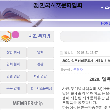
시조
HOM
작성일 : 20-08-21 17:47
2020. 일두선비문화제, 제1회
글쓴이 :
운영자
2020.
일
사
)
일두기념사업회와 사
)
한국
낳은 불세출의 명현이요 문묘
생이 제향된 세계문화유산 
조작품을 공모합니다
.
하동정씨문헌공파종친회 및 