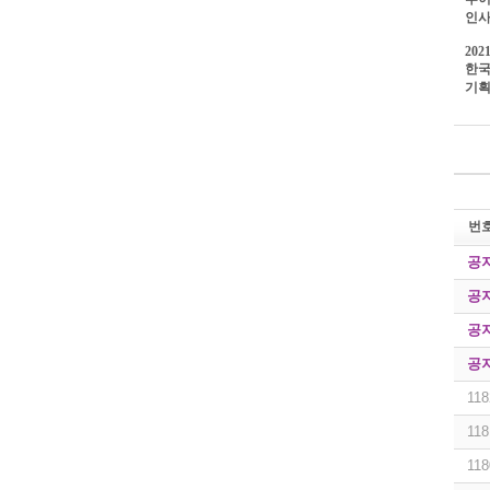
인사
2021
한
기획
번
공
공
공
공
118
118
118