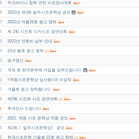
9
우크라이나 침략 규탄 시조경시대회
8
2022년 제3회 일두시조문학상 공모
7
2022년 여름25호 원고 청탁
6
제 2회 시진회 디카시조 경연대회
5
2022년 연회비 납부 안내
4
22년 봄호 원고 청탁
(1)
3
송구영신
2
국제 펜 한국본부에 가입을 당부드립니다.
1
<역동시조문학상 심사평>과 수상작
0
겨울호 원고 청탁합니다.
9
제3회 시진회 시조 경연대회
(1)
추석인사 드립니다
8
7
2021. 역동 시조 문학상 작품 공모
6
제2회 〖일두시조문학상〗 공모
5
한국시조문학 가을호 22호 원고 청탁
(1)