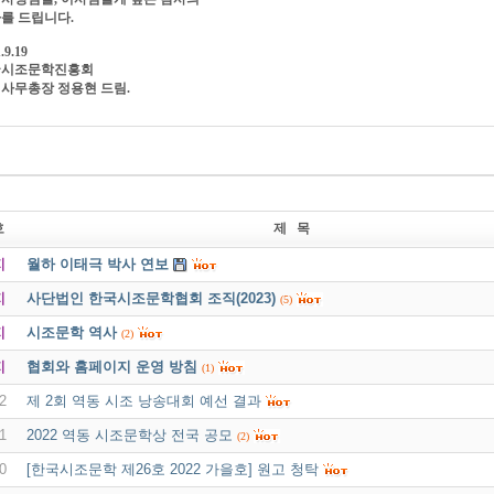
를 드립니다.
.9.19
국시조문학진흥회
사무총장 정용현 드림.
호
제 목
지
월하 이태극 박사 연보
지
사단법인 한국시조문학협회 조직(2023)
(5)
지
시조문학 역사
(2)
지
협회와 홈페이지 운영 방침
(1)
2
제 2회 역동 시조 낭송대회 예선 결과
1
2022 역동 시조문학상 전국 공모
(2)
0
[한국시조문학 제26호 2022 가을호] 원고 청탁