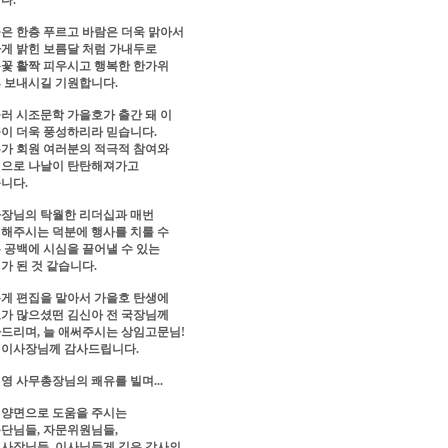
다.
은 한층 푸르고 바람은 더욱 맑아서
게 밝힌 보름달 처럼 가내두로
꽃 활짝 피우시고 행복한 한가위
 보내시길 기원합니다.
러 시조문학 가을호가 출간 돼 이
이 더욱 풍성하리라 믿습니다.
가 회원 여러분의 적극적 참여와
으로 나날이 탄탄해져가고
니다.
장님의 탁월한 리더십과 매번
해주시는 덕분에 행사를 치룰 수
 공백에 시심을 끌어낼 수 있는
가 된 것 같습니다.
게 편집을 맡아서 가을호 탄생에
가 많으셨떤 김신아 전 국장님께
드리며, 늘 애써주시는 상임고문님!
이사장님께 감사드립니다.
영 사무총장님의 쾌유를 빌며...
양면으로 도움을 주시는
단님들, 자문위원님들,
사장님들, 이사님들게 깊은 감사의