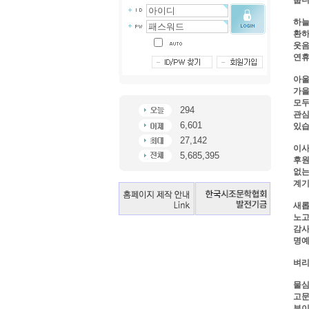
줍니
하늘
환하
웃음
연휴
아울
가을
모두
294
관심
6,601
있습
27,142
이사
5,685,395
후원
없는
계기
새롭
노고
감사
명예
벼리
물심
고문
부이