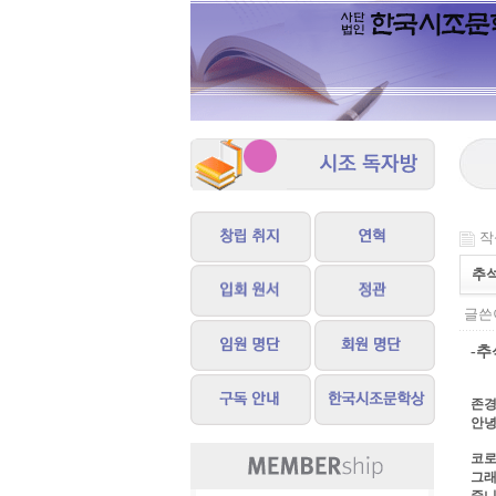
작성
추
글쓴이
-추
존경
안녕
코로
그래