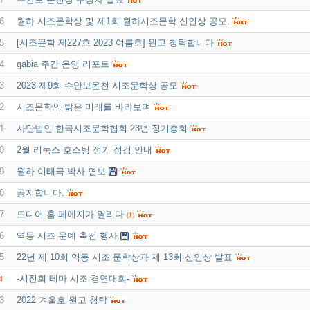
6
월하 시조문학상 및 제1회 월하시조문학 신인상 공모.
5
[시조문학 제227호 2023 여름호] 원고 청탁합니다
4
gabia 주간 운영 리포트
3
2023 제9회 수안보온천 시조문학상 공모
2
시조문학의 밝은 미래를 바라보며
1
사단법인 한국시조문학협회 23년 정기총회
0
2월 리눅스 호스팅 정기 점검 안내
9
월하 이태극 박사 연보
8
공지합니다.
7
드디어 홈 페에지가 열리다
(1)
6
역동 시조 문예 축전 행사
5
22년 제 10회 역동 시조 문학상과 제 13회 신인상 발표
-시진회 테마 시조 경연대회-
4
3
2022 겨울호 원고 청탁