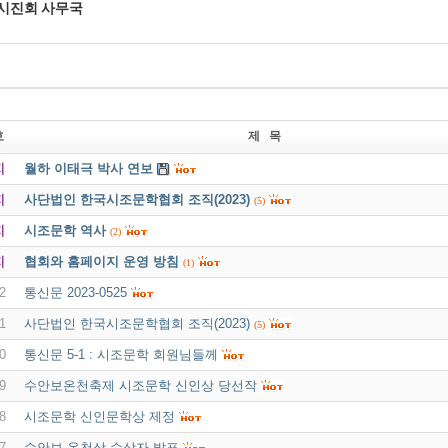
시진회 사무국
호
제 목
지
월하 이태극 박사 연보
지
사단법인 한국시조문학협회 조직(2023)
(5)
지
시조문학 역사
(2)
지
협회와 홈페이지 운영 방침
(1)
2
통신문 2023-0525
1
사단법인 한국시조문학협회 조직(2023)
(5)
0
통신문 5-1 : 시조문학 회원님들께
9
수안보온천축제 시조문학 신인상 당선작
8
시조문학 신인문학상 제정
7
수안보 온천상 수상자 발표