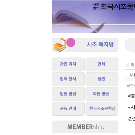
작성
-시
글쓴이
#
-
간
ㅡ