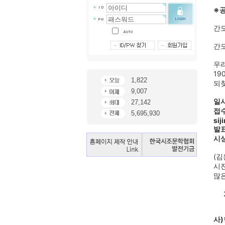
※공
간
간도
우리
19
1,822
되찾
9,007
일시
27,142
접수
5,695,930
sij
발표
시상
(김
시
많
20
사