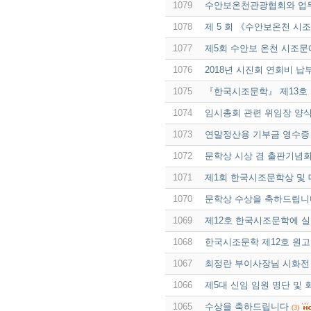
1079
수안보온천관광협회와 업무 
1078
제 5 회 《수안보온천 시
1077
제5회 수안보 온천 시조
1076
2018년 시진회 연회비 납
1075
『한국시조문학』 제13호
1074
임시총회 관련 위임장 양
1073
연말정산용 기부금 영수증
1072
문학상 시상 겸 출판기념회
1071
제1회 한국시조문학상 및
1070
문학상 수상을 축하드립니
1069
제12호 한국시조문학에 실
1068
한국시조문학 제12호 원고
1067
최정란 부이사장님 시화전
1066
제5대 신임 임원 명단 및
1065
수상을 축하드립니다
(3)