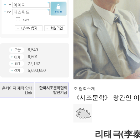
8,549
6,601
27,142
5,693,650
♡.협회소개
《시조문학》 창간인 이
리태극(李泰