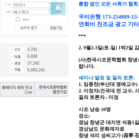
통합 법인 모든 서류가 협회
우리은행 173-254089-13
연회비 찬조금 광고 기타
***
2. 9월2-3일(토-일) 1박
4,741
5,838
(사)한국시조문학협회 창녕
27,142
랍니다.
5,683,241
세미나 발표 및 질의 토론:
1. 임종찬(부산대 명예교수)
2. 이정자(건국대 전 교수,
질의 토론자-. 미정
시조 낭송 10명
장소:
경남 창녕군 대지면 석동1길 
경상남도 문화재자료
창녕 석리 성씨고가 (昌寧 