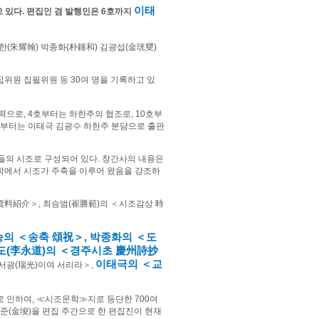
이태
 있다
.
편집인 겸 발행인은
6
호까지
한
(
朱耀翰
)
박종화
(
朴鍾和
)
김광섭
(
金珖燮
)
집위원 집필위원 등
30
여 명을 기록하고 있
자력으로
, 4
호부터는 하한주의 협조로
, 10
호부
부터는 이태극 김광수 하한주 분담으로 출판
들의 시조로 구성되어 있다
.
창간사의 내용은
학에서 시조가 주축을 이루어 왔음을 강조하
資料紹介
＞
,
최승범
(
崔勝範
)
의
＜
시조감상
時
승의
＜
송축
頌祝
＞
,
박종화의
＜
도
도
(
李永道
)
의
＜
경주시초
慶州詩抄
이태극의
＜
교
서광
(
瑞光
)
이여 서리라
＞
,
로 인하여
,
≪
시조문학
≫
지로 등단한
700
여
김준
(
金埈
)
을 편집 주간으로 한 편집진이 현재