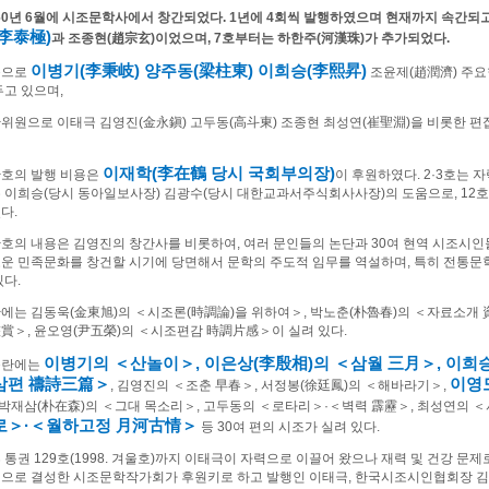
60
년
6
월에 시조문학사에서 창간되었다
. 1
년에
4
회씩 발행하였으며 현재까지 속간되고
李泰極
)
과 조종현
(
趙宗玄
)
이었으며
, 7
호부터는 하한주
(
河漢珠
)
가 추가되었다
.
이병기
(
李秉岐
)
양주동
(
梁柱東
)
이희승
(
李熙昇
)
문으로
조윤제
(
趙潤濟
)
주요
두고 있으며
,
위원으로 이태극 김영진
(
金永鎭
)
고두동
(
高斗東
)
조종현 최성연
(
崔聖淵
)
을 비롯한 편
이재학
(
李在鶴
당시 국회부의장
)
호의 발행 비용은
이 후원하였다
. 2·3
호는 
 이희승
(
당시 동아일보사장
)
김광수
(
당시 대한교과서주식회사사장
)
의 도움으로
, 12
호
였다
.
호의 내용은 김영진의 창간사를 비롯하여
,
여러 문인들의 논단과
30
여 현역 시조시인
운 민족문화를 창건할 시기에 당면해서 문학의 주도적 임무를 역설하며
,
특히 전통문
있다
.
에는 김동욱
(
金東旭
)
의
＜
시조론
(
時調論
)
을 위하여
＞
,
박노춘
(
朴魯春
)
의
＜
자료소개
鑑賞
＞
,
윤오영
(
尹五榮
)
의
＜
시조편감
時調片感
＞
이 실려 있다
.
이병기의
＜
산놀이
＞
,
이은상
(
李殷相
)
의
＜
삼월
三月
＞
,
이희
품란에는
삼편
禱詩三篇
＞
이영
,
김영진의
＜
조춘
早春
＞
,
서정봉
(
徐廷鳳
)
의
＜
해바라기
＞
,
박재삼
(
朴在森
)
의
＜
그대 목소리
＞
,
고두동의
＜
로타리
＞
·
＜
벽력
霹靂
＞
,
최성연의
＜
로
＞
·
＜
월하고정
月河古情
＞
등
30
여 편의 시조가 실려 있다
.
 통권
129
호
(1998.
겨울호
)
까지 이태극이 자력으로 이끌어 왔으나 재력 및 건강 문제
으로 결성한 시조문학작가회가 후원키로 하고 발행인 이태극
,
한국시조시인협회장 