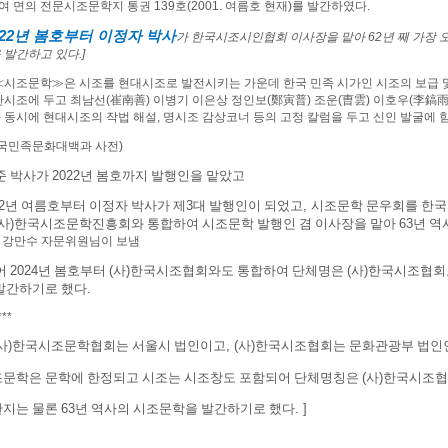
여 면의 전문시조문학지 통권
139
호
(2001.
여름호 현재
)
를 발간하였다
.
22
년 봄호부터 이정자 박사
가 한국시조시인협회 이사장을 맡아
62
년 째 가장
 발간하고 있다
.]
≪
시조문학
≫
은 시조를 현대시조로 발전시키는 가운데 한국 민족 시가인 시조의 보급 
단시조에 두고 최남선
(
崔南善
)
이병기 이은상 정인보
(
鄭寅普
)
조운
(
曺雲
)
이호우
(
李鎬
 동시에 현대시조의 작법 해설
,
명시조 감상코너 등의 고정 칼럼을 두고 신인 발굴에 
국민족문화대백과 사전)
준 박사가
2022
년 봄호까지 발행인을 맡았고
2
년 여름호부터 이정자 박사가 제
3
대 발행인이 되었고
,
시조문학 문우회를 한
사
)
한국시조문학진흥회와 통합하여 시조문학 발행인 겸 이사장을 맡아
63
년 역
-: 강만수 자문위원님이 보냄
어
2024
년 봄호부터
(
사
)
한국시조협회와도 통합하여 단체명은
(
사
)
한국시조협회
발간하기로 했다
.
***
사
)
한국시조문학협회는 서울시 법인이고
, (
사
)
한국시조협회는 문화관광부 법인
문학은 문학에 한정되고 시조는 시조창도 포함되어 단체명칭은
(
사
)
한국시조협
관지는 물론
63
년 역사의 시조문학을 발간하기로 했다
. ]