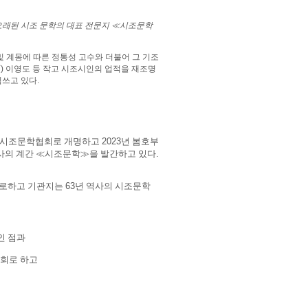
 오래된 시조 문학의 대표 전문지
≪
시조문학
및 계몽에 따른 정통성 고수와 더불어 그 기조
雨
)
이영도 등 작고 시조시인의 업적을 재조명
힘쓰고 있다
.
국시조문학협회로 개명하고
2023
년 봄호부
사의 계간
≪
시조문학
≫
을 발간하고 있다
.
로하고 기관지는
63
년 역사의 시조문학
인 점과
회로 하고