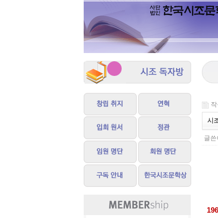
작성
시
글쓴이
19