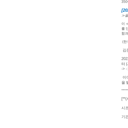
350
[20
≫
을
이
를 
함과
(한
김
202
터
(
->
이
을 
****
[**(
시조
기