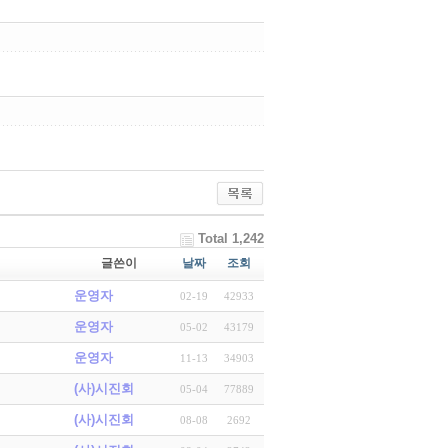
Total 1,242
글쓴이
날짜
조회
운영자
02-19
42933
운영자
05-02
43179
운영자
11-13
34903
(사)시진회
05-04
77889
(사)시진회
08-08
2692