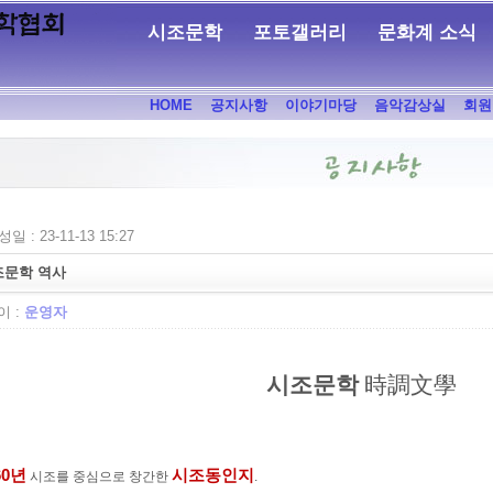
시조문학
포토갤러리
문화계 소식
HOME
공지사항
이야기마당
음악감상실
회원
일 : 23-11-13 15:27
조문학 역사
 :
운영자
시조문학
時調文學
60
년
시조동인지
시조를 중심으로 창간한
.