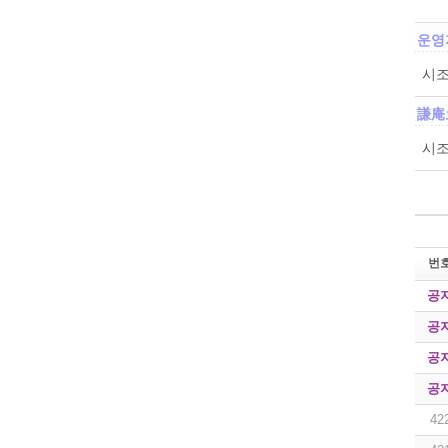
운영
시조
謙庵
시조
번
공
공
공
공
42