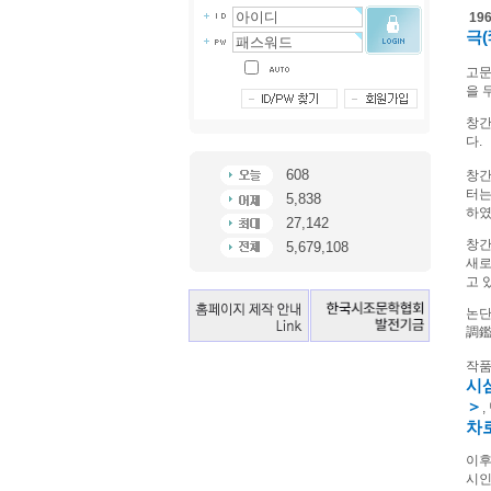
19
극
(
고
을 
창간
다
.
608
창간
터는
5,838
하
27,142
창간
5,679,108
새로
고 
논단
調
작
시
＞
,
차
이후
시인