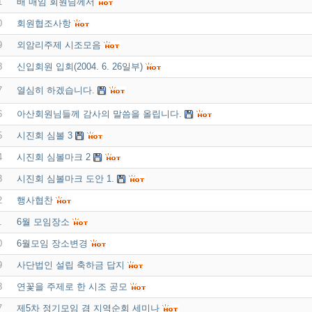
1
배 매임 회원님께서
0
회원협조사항
9
외암리주제 시조모음
8
신입회원 입회(2004. 6. 26일부)
7
열심히 하겠습니다.
6
아산회원님들께 감사의 말씀을 올립니다.
5
시진회 심볼 3
4
시진회 심볼마크 2
3
시진회 심볼마크 도안 1.
2
행사협찬
1
6월 모임장소
0
6월모임 장소변경
9
사단법인 설립 축하금 답지
8
연꽃을 주제로 한 시조 공모
7
제5차 정기모임 겸 지역순회 세미나