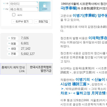
1960
년
6
월에 시조문학사에서 창간
극
(
李泰極
)
과 조종현
(
趙宗玄
)
이었
이병기
(
李秉岐
)
양주
고문으로
을 두고 있으며
,
창간위원으로 이태극 김영진
(
金永鎭
다
.
이재학
(
李
7,026
창간호의 발행 비용은
터는 이희승
(
당시 동아일보사장
)
김
6,601
하였다
.
27,142
창간호의 내용은 김영진의 창간사를
5,692,127
새로운 민족문화를 창건할 시기에 당
고 있다
.
논단에는 김동욱
(
金東旭
)
의
＜
시조론
調鑑賞
＞
,
윤오영
(
尹五榮
)
의
＜
시조
이병기의
＜
산놀이
작품란에는
시삼편
禱詩三篇
＞
,
김영진의
＜
＞
,
박재삼
(
朴在森
)
의
＜
그대 목소리
차로
＞
·
＜
월하고정
月河古情
이후 통권
129
호
(1998.
겨울호
)
까지 
시인으로 결성한 시조문학작가회가 