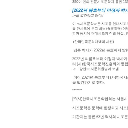
350
여 면의 전문시조문학지 통권
13
[2022
년 봄호부터 이정자 박
≫
을 발간하고 있다
.]
이
≪
시조문학
≫
은 시조를 현대시조로
를 단시조에 두고 최남선
(
崔南善
)
이
함과 동시에 현대시조의 작법 해설
,
(한국민족문화대백과 사전)
김준 박사가
2022
년 봄호까지 발
2022
년 여름호부터 이정자 박사가
터
(
사
)
한국시조문학진흥회와 통합
->
-: 강만수 자문위원님이 보냄
이어
2024
년 봄호부터
(
사
)
한국시
을 발간하기로 했다
.
*******
[**(
사
)
한국시조문학협회는 서울시
시조문학은 문학에 한정되고 시조
기관지는 물론
63
년 역사의 시조