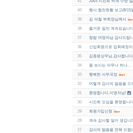
41
2003 시진회 하계 수련 
40
행사 협찬현황 보고(8/15
39
김 석철 부회장님께서
38
즐거운 일만 계속있습니다
37
청람 여영자님 감사드립니
36
신입회원으로 입회예정이신
35
김종윤상무님,감사합니다
34
몸 보시는 아무나 하나....
33
행복한 사무국장
32
어떻게 감사의 말씀을 드려야
31
환영합니다,이명자님!
30
시진회 오심을 환영합니다
29
회원가입신청
28
계속 감사할 일이 생깁니
27
감사의 말씀을 전해 드립