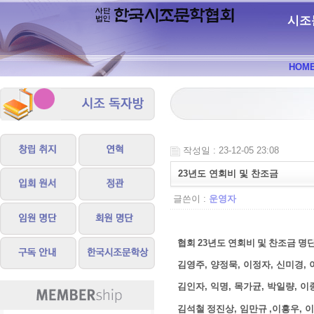
시조
HOM
작성일 : 23-12-05 23:08
23년도 연회비 및 찬조금
글쓴이 :
운영자
협회
23
년도 연회비 및 찬조금 명
김영주
,
양정묵
,
이정자
,
신미경
,
김인자
,
익명
,
목가균
,
박일량
,
이
김석철 정진상
,
임만규
,
이흥우
,
이