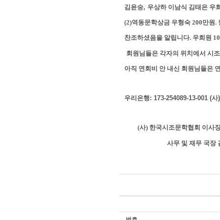
김윤숭
,
우상하
이남식 김태은 우
(2)
역동문학상금 우형숙
200
만원
.
찬조하셨음을 알립니다
.
우희원
10
회원님들은 각자의 위치에서 시조
아직 연회비 안 내신 회원님들은 
우리은행
: 173-254089-13-001 (
사
)
(사) 한국시조문학협회 이사
사무 및 재무 국장 
번호