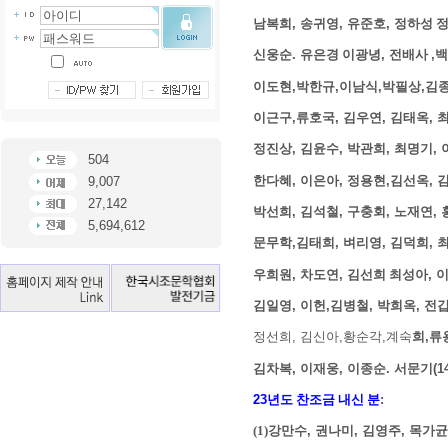
남복희
,
송귀영
,
유준호
,
정하성 
신웅순
.
유은경 이광녕
,
전배사
,
백
이도현
,
박한규
,
이남식
,
박필상
,
김
이근구
,
류호국
,
김우연
,
김태옥
,
정진상
,
김윤수
,
박관희
,
최명기
,
504
한다혜
,
이은아
,
정용현
,
김선옥
,
9,007
27,142
박선희
,
김석철
,
구충회
,
노재연
,
5,694,612
문무학
,
김태희
,
벼리영
,
김덕희
,
우희원
,
차도연
,
김선희 최성아
,
김일영
,
이헌
,
김병철
,
박희옥
,
전
정선희
,
김신아
,
황순각
,
계숙
희
,
류
김차복
,
이재웅
,
이종순
. 서문기(1
23
년도 찬조금 내신 분
:
(1)강만수
,
권나미
,
김영주
,
목가균