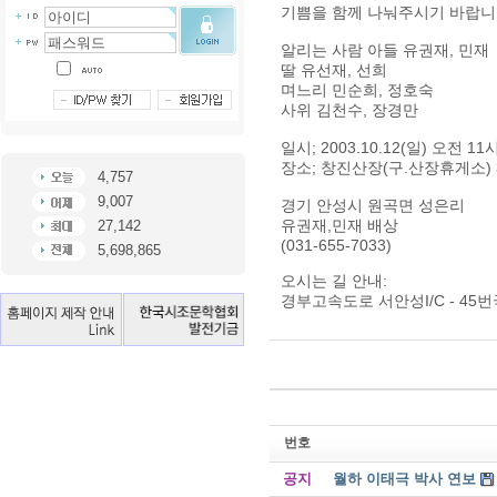
기쁨을 함께 나눠주시기 바랍니
알리는 사람 아들 유권재, 민재
딸 유선재, 선희
며느리 민순희, 정호숙
사위 김천수, 장경만
일시; 2003.10.12(일) 오전 11
장소; 창진산장(구.산장휴게소) 
4,757
9,007
경기 안성시 원곡면 성은리
유권재,민재 배상
27,142
(031-655-7033)
5,698,865
오시는 길 안내:
경부고속도로 서안성I/C - 45
번호
공지
월하 이태극 박사 연보