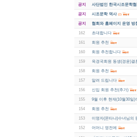
공지
사단법인 한국시조문학협회 
공지
시조문학 역사
(2)
공지
협회와 홈페이지 운영 방
162
초대합니다
161
회원 추천
160
회원 추천합니다
159
옥경국회원 동생(경윤)결
158
회원 추천
157
알려 드립니다
156
신입 회원 추천(추가)
155
9월 이후 현재(10월30
154
회원 추천
153
이명자(몬타냐)수녀님의 
152
어머니 영전에