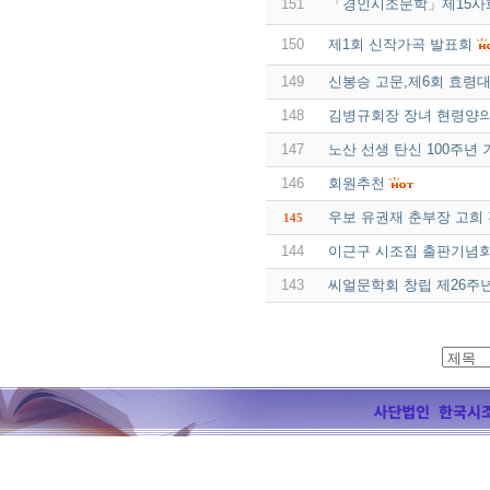
151
「경인시조문학」제15사
150
제1회 신작가곡 발표회
149
신봉승 고문,제6회 효령
148
김병규회장 장녀 현령양
147
노산 선생 탄신 100주년
146
회원추천
우보 유권재 춘부장 고희
145
144
이근구 시조집 출판기념
143
씨얼문학회 창립 제26주년