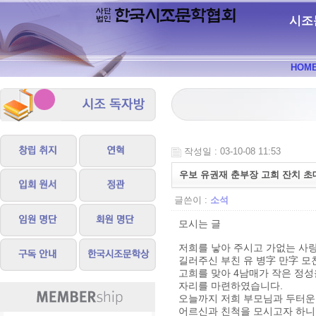
시조
HOM
작성일 : 03-10-08 11:53
우보 유권재 춘부장 고희 잔치 초
글쓴이 :
소석
모시는 글
저희를 낳아 주시고 가없는 사
길러주신 부친 유 병字 만字 모
고희를 맞아 4남매가 작은 정성
자리를 마련하였습니다.
오늘까지 저희 부모님과 두터운
어르신과 친척을 모시고자 하니