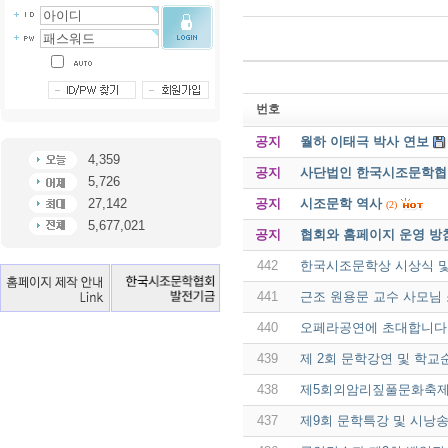
번호
공지
월하 이태극 박사 연보
4,359
공지
사단법인 한국시조문학협회 
5,726
공지
시조문학 역사
27,142
(2)
5,677,021
공지
협회와 홈페이지 운영 방
442
한국시조문학상 시상식 및
441
근조 원용문 교수 사모님
440
오페라공연에 초대합니다
439
제 2회 문학강연 및 학
438
제5회외암리짚풀문화축제
437
제9회 문학특강 및 시낭