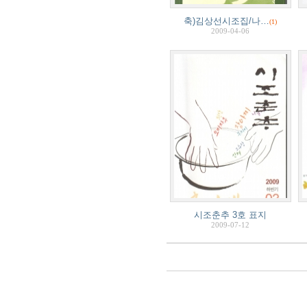
축)김상선시조집/나…
(1)
2009-04-06
시조춘추 3호 표지
2009-07-12