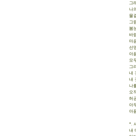
그래
나
물
그
봄
바
마
선
아
모
그
내
내 
나
오직
허
아
아
*.
내 