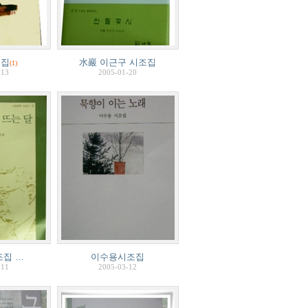
시집
水巖 이근구 시조집
(1)
-13
2005-01-20
집 …
이수용시조집
-11
2005-03-12