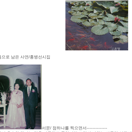
픔으로 남은 사연/홍병선시집
서문/ 점하나를 찍으면서--------------