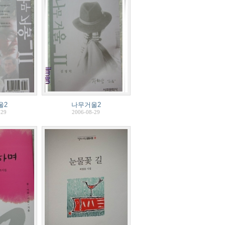
울2
나무거울2
-29
2006-08-29