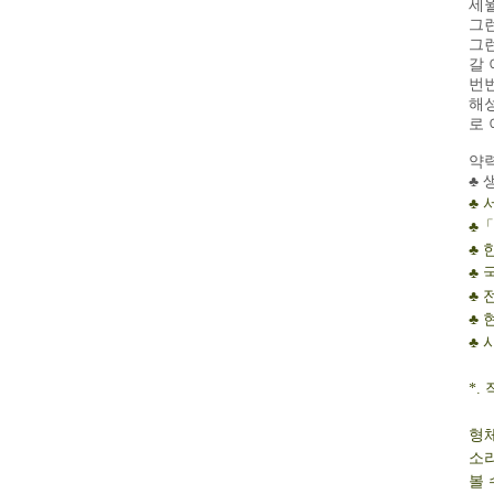
세
그런
그런
갈
번번
해성
로 
약력/
♣ 
♣
♣「
♣
♣ 
♣
♣ 
♣ 
*.
형
소
볼 