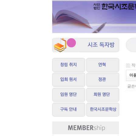
작성
아
글쓴이