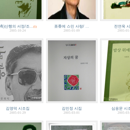
(축)산행의 서정/조…
茶香에 스민 사랑/ …
전연욱 
(1)
2005-10-24
2005-01-09
2005-01
김영덕 시조집
김민정 시집
심응문 시조
2005-01-29
2005-03-01
2005-03