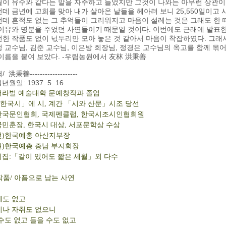
월이 유수와 같다는 말을 자주하고 들었지만 그것이 나와는 아무런 상관이
데 금년에 고희를 맞아 내가 살아온 날들을 헤아려 보니 25,550일이고 시
데 흔적도 없는 그 추억들이 그리워지고 마음이 설레는 것은 그래도 한
 이유와 명분을 주었던 사연들이기 때문일 것이다. 이번에도 근래에 발표
한 작품도 없이 넋두리만 모아 놓은 것 같아서 마음이 착잡하였다. 그래
 교수님, 김준 교수님, 이은방 회장님, 정경은 교수님의 옥고를 함께 몪
이름을 붙여 보았다. -우림농원에서 友林 洪秉善
 洪秉善-------------------
생년월일: 1937. 5. 16
 서라벌 예술대학 문예창작과 졸업
한국시」에 시, 계간 「시와 산문」시조 당선
 한국문인협회, 국제펜클럽, 한국시조시인협회원
국민훈장, 한국시 대상, 서포문학상 수상
 전)한국예총 아산지부장
현)한국예총 충남 부지회장
시집:「같이 있어도 짧은 세월」외 다수
 작품/ 아픔으로 남는 사연
체도 없고
리나 자취도 없으니
수도 없고 들을 수도 없고