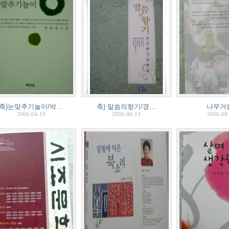
축)눈맞추기놀이/박…
축) 말씀의향기/경…
나무거
2006-04-19
2006-06-13
2006-08