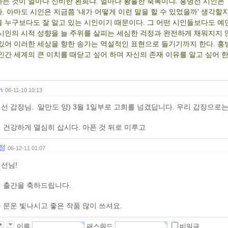
는 것이 얼마나 신비한 횐희냐. 얼마나 황홀한 축복이냐. 홍병선 시인은
. 아마도 시인은 지금쯤 '내가 어떻게 이런 말을 할 수 있었을까' 생각할
 누구보다도 잘 알고 있는 시인이기 때문이다. 그 어떤 시인들보다도 
시인의 시적 성향을 늘 주위를 살피는 세심한 걱정과 완전하게 채워지지
있어 이러한 세상을 향한 송가는 역설적인 표현으로 들기기까지 한다. 홍
인간 세계의 큰 이치를 때닫고 싶어 하며 자신의 존재 이유를 알고 싶어 한
n
06-11-10 10:13
선 갑장님. 알만도 양) 3월 1일부로 고희를 넘겼답니다. 우리 갑장으로
 건강하게 열심히 삽시다. 아픈 것 뒤로 미루고
정
06-12-11 01:07
선님!
 출간을 축하드립니다.
 문운 빛나시고 좋은 작품 많이 쓰셔요.
이름
패스워드
비밀글