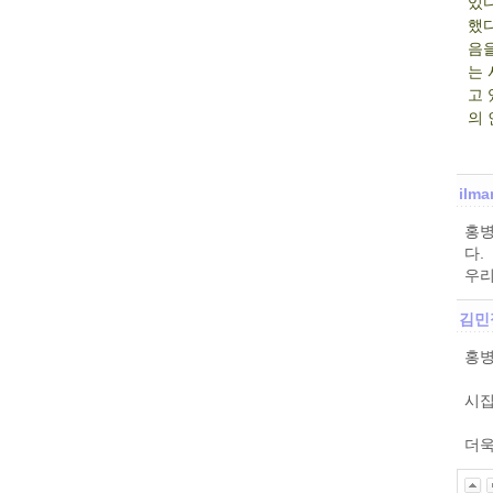
있다
했다
음을
는 
고 
의 
ilma
홍병
다.
우리
김민
홍병
시집
더욱