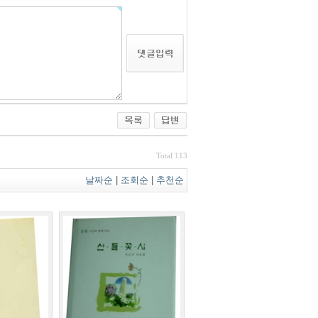
Total 113
날짜순
|
조회순
|
추천순