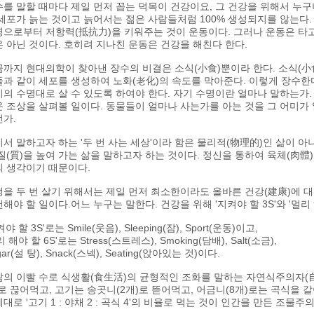
를 말할 때마다 제일 먼저 꼽는 덕목이 건강이요, 그 건강을 위해서 누구
세포가 늙는 것이고 늙어서는 젊은 사람들처럼 100% 생성되지를 않는다
으로부터 저항력(抵抗力)을 키워주는 것이 운동이다. 그러나 운동은 타고
 아닌 것이다. 호히려 지나친 운동은 건강을 해친다 한다.
까지 현대의학이 찾아낸 장수의 비결은 소식(小食)뿐이라 한다. 소식(小
과 같이 세포를 생성하여 노화(老化)의 속도를 막아준다. 이렇게 장수한
의 수명대로 살 수 있도록 하여야 한다. 자기 수명이란 얼마나 말하는가.
 조상을 살펴볼 일이다. 동물들이 얼마나 사는가를 아는 것을 그 어미가
가.
서 말하고자 하는 '두 번 사는 세상'이라 함은 물리적(物理的)인 삶이 아
질(質)을 높여 가는 삶을 말하고자 하는 것이다. 정신을 통하여 육체(肉體)
의 생각이기 때문이다.
을 두 번 살기 위해서는 제일 먼저 최소한이라도 올바른 건강(建康)에 
해야 할 일이다.어느 누구는 말한다. 건강을 위해 '지켜야 할 3S'와 '멀리 
켜야 할 3S'로는 Smile(웃음), Sleeping(잠), Sport(운동)이고,
리 해야 할 6S'로는 Stress(스트레스), Smoking(담배), Salt(소금),
gar(설 탕), Snack(스넥), Seating(앉아있는 것)이다.
의 이빨 수로 식생활(食生活)의 균형적인 조화를 말하는 자연식주의자(自
로 끊어먹고, 고기는 송곳니(2개)로 뜯어먹고, 어금니(8개)로는 곡식을 
대로 '고기 1 : 야채 2 : 곡식 4'의 비율로 먹는 것이 인간을 만든 조물