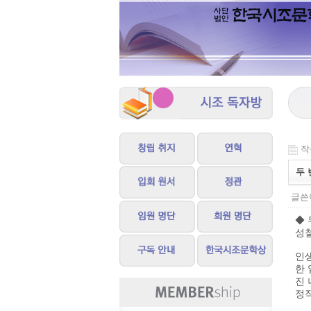
작성
두 
글쓴이
◆ 
성
인
한 
진 
정작