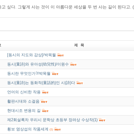
고 싶다. 그렇게 사는 것이 이 아름다운 세상을 두 번 사는 길이 된다고. 
호
제 목
[동시의 지도와 감상]/박목월
동시(童詩)와 유아성(幼兒性)/이원수
동시란 무엇인가?/박목월
동시(童詩)는 동화적(童話的)인 시(詩)다
언어의 신비한 작용
활판시대와 소걸음
현대시조 변용의 길
제2회설록차 우리시 문학상 초등부 장려상 수상작(1)
횡보 염상섭의 작품세계
(1)