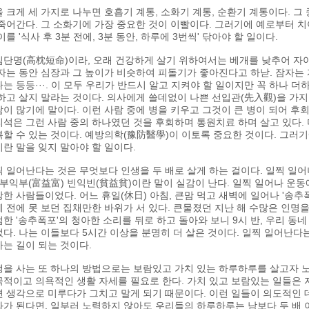
 크게 세 가지로 나누면 호흡기 계통, 소화기 계통, 순환기 계통이다. 그
죽어간다. 그 소화기에 가장 중요한 것이 이빨이다. 그러기에 예로부터 치
이를 '식사 후 3분 전에, 3분 동안, 하루에 3번씩' 닦아야 할 일이다.
단명(高枕短命)이라, 오래 건강하게 살기 위하여서는 베개를 낮추어 자야
자는 동안 심장과 그 높이가 비슷하여 피돌기가 좋아진다고 하낟. 잠자는
는 등등···. 이 모두 우리가 반드시 알고 지켜야 할 일이지만 꼭 하나 더하
하고 살지 말라는 것이다. 의사에게 쓸데없이 나쁜 선입관(先入觀)을 가
이 많기에 말이다. 이런 사람 중에 병을 키우고 그것이 큰 병이 되어 후
석은 그런 사람 중의 하나였던 것을 후회하며 통원치료 하며 살고 있다.
할 수 있는 것이다. 예방의학(豫防醫學)이 이토록 중요한 것이다. 그러
란 말을 잊지 말아야 할 일이다.
 일어난다는 것은 무엇보다 인생을 두 배로 살게 하는 걸이다. 일찍 일
 부익부(富益富) 빈익빈(貧益貧)이란 말이 실감이 난다. 일찍 일어나 운
한 사람들이었다. 어느 휴일(休日) 아침, 큰맘 먹고 새벽에 일어나 '송추폭
 전에 못 보던 집채만한 바위가 서 있다. 큰물졌던 지난 해 수많은 인명을
한 '송추폭포'의 청아한 소리를 뒤로 하고 돌아와 보니 9시 반, 우리 동
다. 나는 이들보다 5시간 이상을 분명히 더 살은 것이다. 일찍 일어난다
는 길이 되는 것이다.
을 사는 또 하나의 방법으로는 보람있고 가치 있는 하루하루를 살고자 
적이고 의욕적인 생활 자세를 필요로 한다. 가치 있고 보람있는 일들은 
 생각으로 미루다가 그치고 말게 되기 때문이다. 이런 일들이 의도적인 
가 된다면, 일부러 노력하지 않아도 우리들의 하루하루는 남보다 두 배 