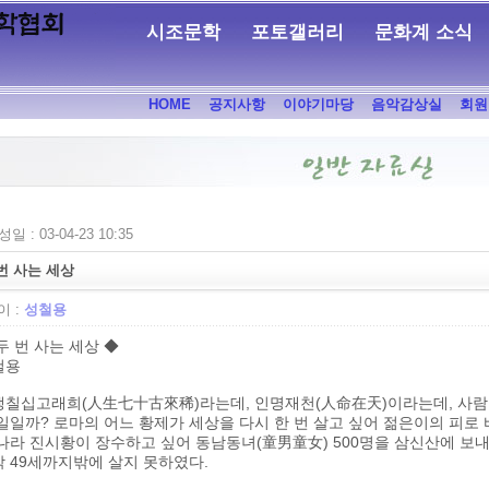
시조문학
포토갤러리
문화계 소식
HOME
공지사항
이야기마당
음악감상실
회원
일 : 03-04-23 10:35
번 사는 세상
 :
성철용
두 번 사는 세상 ◆
철용
생칠십고래희(人生七十古來稀)라는데, 인명재천(人命在天)이라는데, 사람이
일일까? 로마의 어느 황제가 세상을 다시 한 번 살고 싶어 젊은이의 피로
나라 진시황이 장수하고 싶어 동남동녀(童男童女) 500명을 삼신산에 보
 49세까지밖에 살지 못하였다.