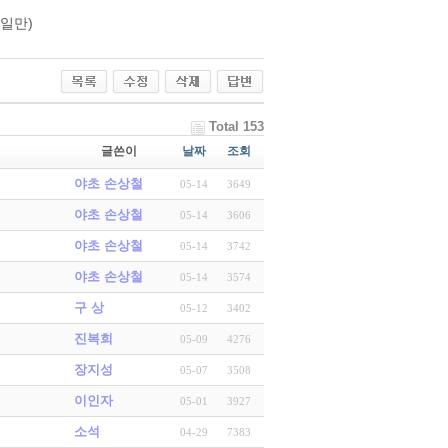
(일만)
Total 153
글쓴이
날짜
조회
야초 손상철
05-14
3649
야초 손상철
05-14
3606
야초 손상철
05-14
3742
야초 손상철
05-14
3574
구 상
05-12
3402
진복희
05-09
4276
장지성
05-07
3508
이인자
05-01
3927
소석
04-29
7383