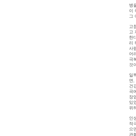
병을
이 
그 
고침
고 
한다
리 
사람
어리
극복
것이
일찍
면,
건강
곡에
장엄
있었
위하
인생
적극
으면
관화