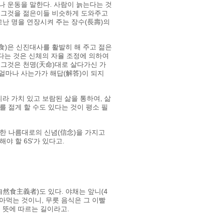
나 운동을 말한다. 사람이 늙는다는 것
. 그것을 젊은이들 비슷하게 도와주고
난 명을 연장시켜 주는 장수(長壽)의
食)은 신진대사를 활발히 해 주고 젊은
다는 것은 신체의 자율 조정에 의하여
 그것은 천명(天命)대로 살다가신 가
 얼마나 사는가가 해답(解答)이 되지
니라 가치 있고 보람된 삶을 통하여, 삶
를 젊게 할 수도 있다는 것이 평소 필
대한 나름대로의 신념(信念)을 가지고
해야 할 6S'가 있다고.
然食主義者)도 있다. 야채는 앞니(4
갈아먹는 것이니, 무릇 음식은 그 이빨
주의 뜻에 따르는 길이라고.