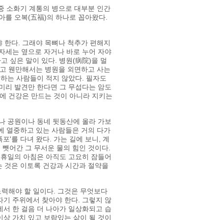
 중 소화기 계통의 병으로 대부분 인간
아를 오복(五福)의 하나로 꼽아왔다.
 한다. 그래야 목뼈나 척추가 편해지
 자세는 옆으로 자거나 바로 누어 자야
고 싶은 말이 있다. 병원(病院)을 멀
지고 웬만해서는 병원을 외면하고 사는
회하는 사람들이 적지 않았다. 필자도
 미리 발견만 한다면 그 무섭다는 암도
기에 건강은 만드는 것이 아니라 지키는
어나 공원이나 동네 뒷동산에 올라 가보
동에 열중하고 있는 사람들은 거의 다가
포'를 다녀 왔다. 가는 길에 보니, 계
 뺏어간 그 무서운 물의 힘인 것이다.
네 휴일의 아침은 아직도 고요히 잠들어
는 것은 이토록 건강과 시간과 절약을
노력해야 할 일이다. 그것은 무엇보다
자기 주위에서 찾아야 한다. 그렇지 않
데서 한 걸음 더 나아가 일상화되고 습
이상 가치 있고 보람있는 삶이 될 것이