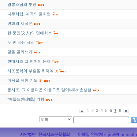
경봉스님의 찻잔
나무처럼, 계곡의 물처럼
변화의 시작은
한 문인(文人)의 명예회복
두 번 사는 세상
말을 골라쓰기
현대시조 그 언어의 문제
시조문학의 부흥을 위하여
(1)
마음을 위한 기도
(1)
동시조, 그 아름다운 이름으로 일어나라/ 손상철
*매물도(每勿島) 기행
1
2
3
4
5
6
8
7