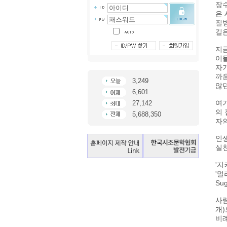
장수
은 
질병
길은
지금
이들
자기
까운
3,249
않던
6,601
여기
27,142
의 
5,688,350
자
인생
실천
'지
'멀
Su
사람
개)
비례