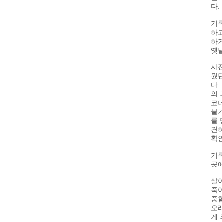
다.
기록
하고
하거
옛날
사진
웠던
다.
의 
코더
불가
를 
견하
확인
기록
곳
살아
죽어
중함
오래
게 