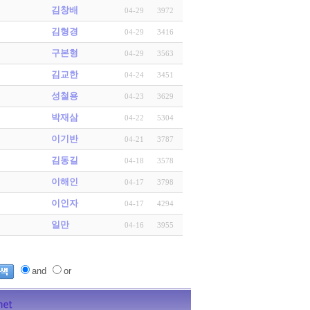
김창배
04-29
3972
김형경
04-29
3416
구본형
04-29
3563
김교한
04-24
3451
성철용
04-23
3629
박재삼
04-22
5304
이기반
04-21
3787
김동길
04-18
3578
이해인
04-17
3798
이인자
04-17
4294
일만
04-16
3955
and
or