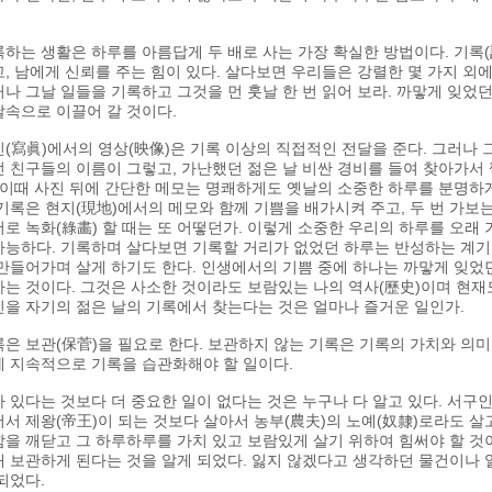
하는 생활은 하루를 아름답게 두 배로 사는 가장 확실한 방법이다. 기록
, 남에게 신뢰를 주는 힘이 있다. 살다보면 우리들은 강렬한 몇 가지 외에
나 그날 일들을 기록하고 그것을 먼 훗날 한 번 읽어 보라. 까맣게 잊
속으로 이끌어 갈 것이다.
(寫眞)에서의 영상(映像)은 기록 이상의 직접적인 전달을 준다. 그러나 
 친구들의 이름이 그렇고, 가난했던 젊은 날 비싼 경비를 들여 찾아가서
 이때 사진 뒤에 간단한 메모는 명쾌하게도 옛날의 소중한 하루를 분명하게
기록은 현지(現地)에서의 메모와 함께 기쁨을 배가시켜 주고, 두 번 가보는
로 녹화(綠畵) 할 때는 또 어떻던가. 이렇게 소중한 우리의 하루를 오래
능하다. 기록하며 살다보면 기록할 거리가 없었던 하루는 반성하는 계기가
만들어가며 살게 하기도 한다. 인생에서의 기쁨 중에 하나는 까맣게 잊었던
는 것이다. 그것은 사소한 것이라도 보람있는 나의 역사(歷史)이며 현재
을 자기의 젊은 날의 기록에서 찾는다는 것은 얼마나 즐거운 일인가.
은 보관(保菅)을 필요로 한다. 보관하지 않는 기록은 기록의 가치와 의
에 지속적으로 기록을 습관화해야 할 일이다.
 있다는 것보다 더 중요한 일이 없다는 것은 누구나 다 알고 있다. 서구인
서 제왕(帝王)이 되는 것보다 살아서 농부(農夫)의 노예(奴隸)로라도 살
을 깨닫고 그 하루하루를 가치 있고 보람있게 살기 위하여 힘써야 할 것
 보관하게 된다는 것을 알게 되었다. 잃지 않겠다고 생각하던 물건이나 
되었다.