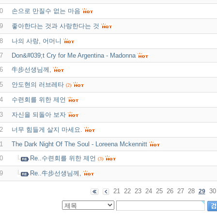
0
손으로 만질수 없는 마음
9
좋아한다는 것과 사랑한다는 것
8
나의 사랑, 어머니
7
Don&#039;t Cry for Me Argentina - Madonna
6
牛步선생님께,
5
안도현의 러브레타
(2)
4
수련회를 위한 제언
3
자신을 되돌아 보자
2
너무 힘들게 살지 마세요.
1
The Dark Night Of The Soul - Loreena Mckennitt
0
Re..수련회를 위한 제언
(3)
9
Re..牛步선생님께,
21
22
23
24
25
26
27
28
30
29