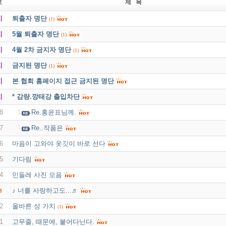
호
제 목
지
퇴출자 명단
(1)
지
5월 퇴출자 명단
(1)
지
4월 2차 금지자 명단
(1)
지
금지된 명단
(1)
지
본 협회 홈페이지 접근 금지된 명단
지
* 감량.깡태강 출입차단
8
Re.홍윤표님께.
7
Re..작품은
6
마음이 고와야 옷깃이 바로 선다
5
기다림
4
민들레 사진 모음
♪ 너를 사랑하고도...♬
3
2
올바른 성 가치
(1)
1
고무줄, 때문에, 붙어다닌다.