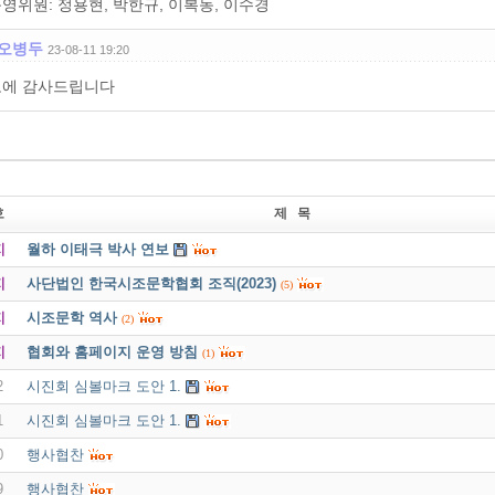
영위원: 정용현, 박한규, 이복동, 이수경
오병두
23-08-11 19:20
에 감사드립니다
호
제 목
지
월하 이태극 박사 연보
지
사단법인 한국시조문학협회 조직(2023)
(5)
지
시조문학 역사
(2)
지
협회와 홈페이지 운영 방침
(1)
2
시진회 심볼마크 도안 1.
1
시진회 심볼마크 도안 1.
0
행사협찬
9
행사협찬