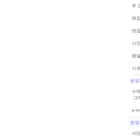
주 
편집
편집
사진
평설
시조
운영
누락
그리
e-m
운영
사