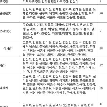
무국장
기획사무국장
:
김화인 행정사무국장
:
김신아
2
강만수
, 김복근,
김석철
,
김재황
,
김차복
,
김태은
,
남진원
, 노
문위원
(1)
재연,
리강룡
,
문무학
,
박영학
,
송귀영
,
신웅순,양계향, 우희
20
원, 유자효
,
유준호
,
이근구
,
이도현
,
정순량
,
홍윤표
,
구충회, 김민정
,
김옥중
,
김영애
,
김우연
,
김은남
,
김종
성
김태옥
, 노종래,
박일랑
,
박필상
,
오병두,
이흥우,
정
문위원
(2)
21
진상
,
정춘자
,
조평진
,
차도연
,
최언지
,
한상철,
황광현
,
황길신
,
고동우
,
김도연, 김미경, 김병철, 김상선
,
김상수
, 김일영,
김
재덕
,
남승열
,
문복희
,
박영숙
,
백상봉
,
서문기
,
신강우
, 우형
이사
(1)
28
숙,
유명화
,
이동배
,
임만규
,
이재웅
,
이정기
,
이종옥
,
전갑
열
,
정하선
,
조경순
,
최명기
,
최봉희
,
한휘준
,
한다혜
,
강성희
,
김상우
,
김선옥
,
김신덕
,
김태희
,
남복희
,
남승열
,
박
희옥
, 벼리영,
신영분
,
왕나경
,
우상하
,
이광호
,
이복동
,
이석
사
(2)
27
희
,
이수경
, 이영철,
이예숙
,
이원희
,
이정기
,
이종옥
,
이태순
,
이 헌
,
정동진
,
최동운
, 최승관,
최재영
,
허진석
,
고순옥
,
권나미
,
김경옥
, 김신덕, 김정수,
문경훈
,
박선희
,
신
미경
,
심애경
,
신영분
,
양정묵
,
이지홍
,
나종환
,
류용곤
,
류호
국
,
문경훈
,
박귀자
,
박용수
,
박수자
,
박한규
,
심애경
,
양정묵
,
앙위원
36
오정필
,
오하영
,
유은경
,
이광호
,
이영철
,
이은아
,
이종행
,
이
지홍
, 이헌,
임선규
,
전배사
,
정성우
,
주애자
,
하정철
,
11
김복희
,
김은숙
,
김지원
,
김태자
(
신
),
손예랑
,
이윤숙
, 한주