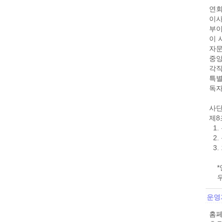
연
이사
부이
이 
자문
중앙
각직
특별
독자
사단
제8
1.
2.
3.
*연
우리
운영
홈페