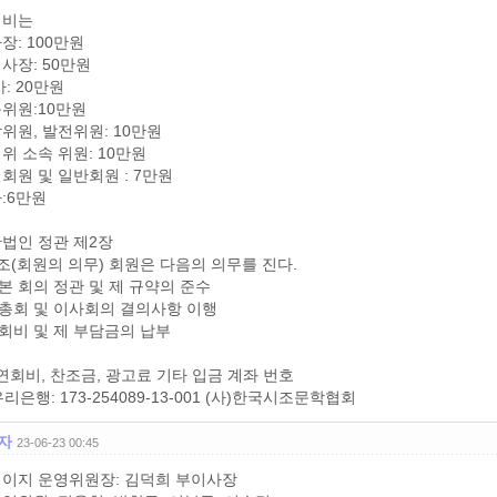
회비는
장: 100만원
사장: 50만원
사: 20만원
위원:10만원
위원, 발전위원: 10만원
위 소속 위원: 10만원
회원 및 일반회원 : 7만원
:6만원
법인 정관 제2장
조(회원의 의무) 회원은 다음의 의무를 진다.
 본 회의 정관 및 제 규약의 준수
 총회 및 이사회의 결의사항 이행
 회비 및 제 부담금의 납부
회비, 찬조금, 광고료 기타 입금 계좌 번호
은행: 173-254089-13-001 (사)한국시조문학협회
자
23-06-23 00:45
이지 운영위원장: 김덕희 부이사장