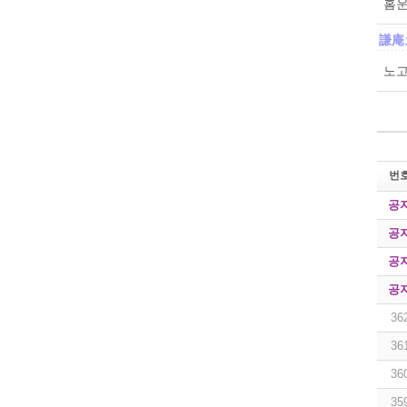
홈운
謙庵
노고
번
공
공
공
공
36
36
36
35