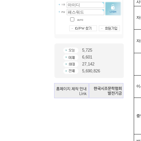
사
자
자
5,725
6,601
27,142
5,690,826
이
중