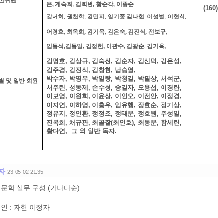
전위원
은, 계숙희, 김회번, 황순각, 이종순
(160)
강서희
, 권천학,
김민지
,
임기종 길나현
,
이성범
,
이형식
,
어경효
,
최옥희
,
김기옥
,
김은숙
,
김진식
,
전보규
,
임동석,
김동일, 김정헌, 이관수, 김광순, 김기옥,
김명호, 김상규, 김숙선, 김순자, 김신덕, 김은성,
김주경, 김진식, 김창현, 남승열,
박수자, 박영우, 박일랑, 박청길, 박필상, 서석군,
별 및 일반 회원
서주린, 성동제, 손수성, 송길자, 오용섭, 이경란,
이보영, 이원희, 이윤상, 이인오, 이전안, 이정경,
이지연, 이하영, 이흥우, 임유행, 장효순, 정기상,
정유지, 정인환, 정정조, 정태운, 정호원, 주성일,
진복희, 채규판, 최골잘(최인호), 최동운, 함세린,
황다연, 그 외 일반 독자.
자
23-05-02 21:35
문학 실무 구성 (가나다순)
인 : 자헌 이정자