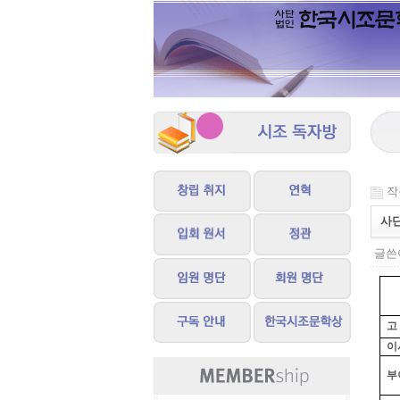
작성
사단
글쓴이
고
이
부