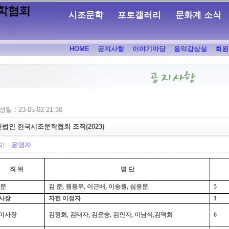
시조문학
포토갤러리
문화계 소식
HOME
공지사항
이야기마당
음악감상실
회원
일 : 23-05-02 21:30
법인 한국시조문학협회 조직(2023)
 :
운영자
직 위
명 단
 문
김 준
,
원용우
,
이근배
,
이숭원
,
심응문
5
사장
자헌 이정자
1
이사장
김정희
,
김태자
,
김윤숭
,
김인자
,
이남식
,
김덕희
6