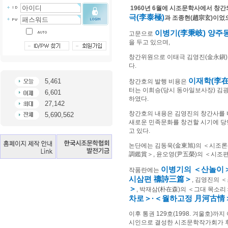
1960
년
6
월에 시조문학사에서 창간
극
(
李泰極
)
과 조종현
(
趙宗玄
)
이었
이병기
(
李秉岐
)
양주
고문으로
을 두고 있으며
,
창간위원으로 이태극 김영진
(
金永鎭
다
.
이재학
(
李
5,461
창간호의 발행 비용은
터는 이희승
(
당시 동아일보사장
)
김
6,601
하였다
.
27,142
창간호의 내용은 김영진의 창간사를
5,690,562
새로운 민족문화를 창건할 시기에 당
고 있다
.
논단에는 김동욱
(
金東旭
)
의
＜
시조론
調鑑賞
＞
,
윤오영
(
尹五榮
)
의
＜
시조
이병기의
＜
산놀이
작품란에는
시삼편
禱詩三篇
＞
,
김영진의
＜
＞
,
박재삼
(
朴在森
)
의
＜
그대 목소리
차로
＞
·
＜
월하고정
月河古情
이후 통권
129
호
(1998.
겨울호
)
까지 
시인으로 결성한 시조문학작가회가 