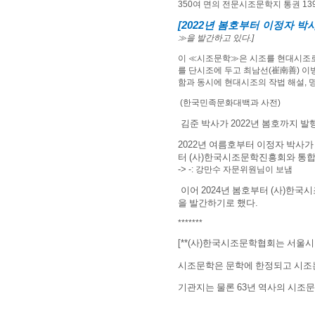
350
여 면의 전문시조문학지 통권
13
[2022
년 봄호부터 이정자 박
≫
을 발간하고 있다
.]
이
≪
시조문학
≫
은 시조를 현대시조로
를 단시조에 두고 최남선
(
崔南善
)
이
함과 동시에 현대시조의 작법 해설
,
(한국민족문화대백과 사전)
김준 박사가
2022
년 봄호까지 발
2022
년 여름호부터 이정자 박사가
터
(
사
)
한국시조문학진흥회와 통합
->
-: 강만수 자문위원님이 보냄
이어
2024
년 봄호부터
(
사
)
한국시
을 발간하기로 했다
.
*******
[**(
사
)
한국시조문학협회는 서울시
시조문학은 문학에 한정되고 시조
기관지는 물론
63
년 역사의 시조