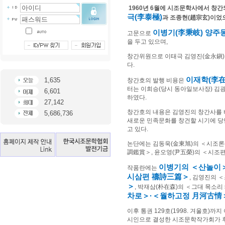
1960
년
6
월에 시조문학사에서 창간
극
(
李泰極
)
과 조종현
(
趙宗玄
)
이었
이병기
(
李秉岐
)
양주
고문으로
을 두고 있으며
,
창간위원으로 이태극 김영진
(
金永鎭
다
.
이재학
(
李
1,635
창간호의 발행 비용은
터는 이희승
(
당시 동아일보사장
)
김
6,601
하였다
.
27,142
창간호의 내용은 김영진의 창간사를
5,686,736
새로운 민족문화를 창건할 시기에 당
고 있다
.
논단에는 김동욱
(
金東旭
)
의
＜
시조론
調鑑賞
＞
,
윤오영
(
尹五榮
)
의
＜
시조
이병기의
＜
산놀이
작품란에는
시삼편
禱詩三篇
＞
,
김영진의
＜
＞
,
박재삼
(
朴在森
)
의
＜
그대 목소리
차로
＞
·
＜
월하고정
月河古情
이후 통권
129
호
(1998.
겨울호
)
까지 
시인으로 결성한 시조문학작가회가 