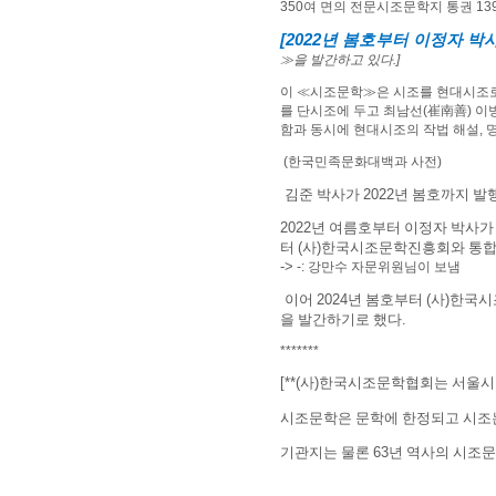
350
여 면의 전문시조문학지 통권
13
[2022
년 봄호부터 이정자 박
≫
을 발간하고 있다
.]
이
≪
시조문학
≫
은 시조를 현대시조로
를 단시조에 두고 최남선
(
崔南善
)
이
함과 동시에 현대시조의 작법 해설
,
(한국민족문화대백과 사전)
김준 박사가
2022
년 봄호까지 발
2022
년 여름호부터 이정자 박사가
터
(
사
)
한국시조문학진흥회와 통합
->
-: 강만수 자문위원님이 보냄
이어
2024
년 봄호부터
(
사
)
한국시
을 발간하기로 했다
.
*******
[**(
사
)
한국시조문학협회는 서울시
시조문학은 문학에 한정되고 시조
기관지는 물론
63
년 역사의 시조