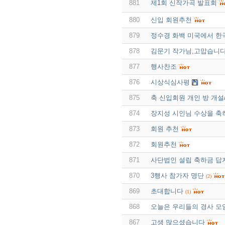
881
제1회 신작가곡 발표회
880
신입 회원추천
879
정수경 화백 미국에서 한
878
김문기 작가님,고맙습니
877
행사찬조
876
시상식심사평
875
축 신입회원 개인 방 개설/
874
장지성 시인님 수상을 축
873
회원 추천
872
회원추천
871
사단법인 설립 축하금 답
870
3행사 참가자 명단
(2)
869
초대합니다
(1)
868
오늘은 우리들의 경사 모
867
고생 많으셨습니다