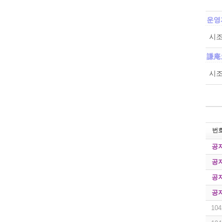
운영
시조
謙庵
시조
번
공
공
공
공
104