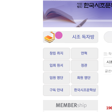
작성
시
글쓴이
19