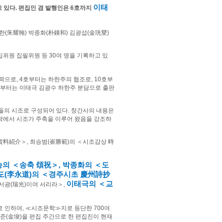
이태
 있다
.
편집인 겸 발행인은
6
호까지
한
(
朱耀翰
)
박종화
(
朴鍾和
)
김광섭
(
金珖燮
)
집위원 집필위원 등
30
여 명을 기록하고 있
자력으로
, 4
호부터는 하한주의 협조로
, 10
호부
부터는 이태극 김광수 하한주 분담으로 출판
들의 시조로 구성되어 있다
.
창간사의 내용은
학에서 시조가 주축을 이루어 왔음을 강조하
資料紹介
＞
,
최승범
(
崔勝範
)
의
＜
시조감상
時
승의
＜
송축
頌祝
＞
,
박종화의
＜
도
도
(
李永道
)
의
＜
경주시초
慶州詩抄
이태극의
＜
교
서광
(
瑞光
)
이여 서리라
＞
,
로 인하여
,
≪
시조문학
≫
지로 등단한
700
여
김준
(
金埈
)
을 편집 주간으로 한 편집진이 현재