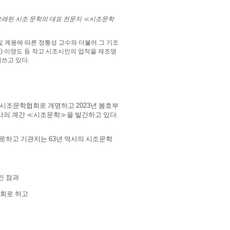
 오래된 시조 문학의 대표 전문지
≪
시조문학
및 계몽에 따른 정통성 고수와 더불어 그 기조
雨
)
이영도 등 작고 시조시인의 업적을 재조명
힘쓰고 있다
.
국시조문학협회로 개명하고
2023
년 봄호부
사의 계간
≪
시조문학
≫
을 발간하고 있다
.
로하고 기관지는
63
년 역사의 시조문학
인 점과
회로 하고