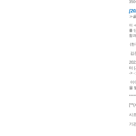
350
[20
≫
을
이
를 
함과
(한
김
202
터
(
->
이
을 
****
[**(
시조
기