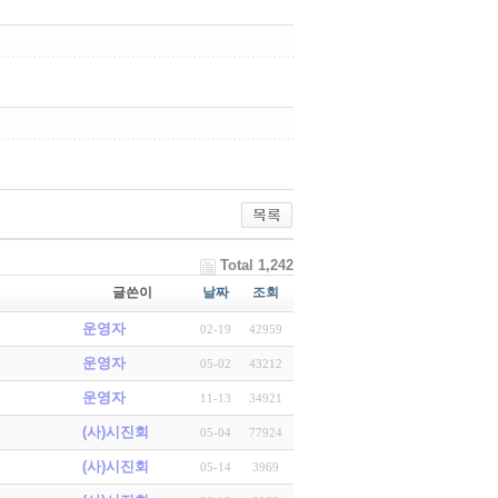
Total 1,242
글쓴이
날짜
조회
운영자
02-19
42959
운영자
05-02
43212
운영자
11-13
34921
(사)시진회
05-04
77924
(사)시진회
05-14
3969