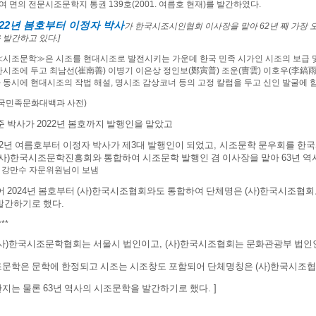
여 면의 전문시조문학지 통권
139
호
(2001.
여름호 현재
)
를 발간하였다
.
22
년 봄호부터 이정자 박사
가 한국시조시인협회 이사장을 맡아
62
년 째 가장
 발간하고 있다
.]
≪
시조문학
≫
은 시조를 현대시조로 발전시키는 가운데 한국 민족 시가인 시조의 보급 
단시조에 두고 최남선
(
崔南善
)
이병기 이은상 정인보
(
鄭寅普
)
조운
(
曺雲
)
이호우
(
李鎬
 동시에 현대시조의 작법 해설
,
명시조 감상코너 등의 고정 칼럼을 두고 신인 발굴에 
국민족문화대백과 사전)
준 박사가
2022
년 봄호까지 발행인을 맡았고
2
년 여름호부터 이정자 박사가 제
3
대 발행인이 되었고
,
시조문학 문우회를 한
사
)
한국시조문학진흥회와 통합하여 시조문학 발행인 겸 이사장을 맡아
63
년 역
-: 강만수 자문위원님이 보냄
어
2024
년 봄호부터
(
사
)
한국시조협회와도 통합하여 단체명은
(
사
)
한국시조협회
발간하기로 했다
.
***
사
)
한국시조문학협회는 서울시 법인이고
, (
사
)
한국시조협회는 문화관광부 법인
문학은 문학에 한정되고 시조는 시조창도 포함되어 단체명칭은
(
사
)
한국시조협
관지는 물론
63
년 역사의 시조문학을 발간하기로 했다
. ]