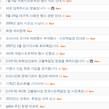
1
7월 4일 역동시조문학상 행사 식순 안내
(5)
0
새로 입회하시는 분들입니다.
(5)
9
8월 24일 대구역 시화전 행사 관련 안내
(3)
8
2008년 샘터 시조상 시상식
(2)
7
회원 여러분께
6
조선시대 과거제 재현행사 부대행사 - 시조백일장 안내문
(1)
5
2007년 1월 정기이사회 회의록입니다.
4
제2회 역동시조문학제 행사 진행표
(3)
3
[사무국] 최희성선생의 고불백일장 장원을 축하드립니다.
(2)
2
이형식 신입 회원 가입을 공지합니다
(3)
1
(사)시진회 문예기관지 창간에 대하여
(3)
0
기축(己丑)사화를 기다리며
(12)
9
[사무국] 제2회 고불맹사성 전국시조백일장 및 시진축전
(2)
8
2013년도 연회비, 후원금 내역 보고
7
gabia 주간 운영 리포트