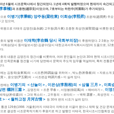
60
년
6
월에 시조문학사에서 창간되었다
. 1
년에
4
회씩 발행하였으며 현재까지 속간되고
李泰極
)
과 조종현
(
趙宗玄
)
이었으며
, 7
호부터는 하한주
(
河漢珠
)
가 추가되었다
.
이병기
(
李秉岐
)
양주동
(
梁柱東
)
이희승
(
李熙昇
)
문으로
조윤제
(
趙潤濟
)
주요
두고 있으며
,
위원으로 이태극 김영진
(
金永鎭
)
고두동
(
高斗東
)
조종현 최성연
(
崔聖淵
)
을 비롯한 편
이재학
(
李在鶴
당시 국회부의장
)
호의 발행 비용은
이 후원하였다
. 2·3
호는 
 이희승
(
당시 동아일보사장
)
김광수
(
당시 대한교과서주식회사사장
)
의 도움으로
, 12
호
였다
.
호의 내용은 김영진의 창간사를 비롯하여
,
여러 문인들의 논단과
30
여 현역 시조시인
운 민족문화를 창건할 시기에 당면해서 문학의 주도적 임무를 역설하며
,
특히 전통문
있다
.
에는 김동욱
(
金東旭
)
의
＜
시조론
(
時調論
)
을 위하여
＞
,
박노춘
(
朴魯春
)
의
＜
자료소개
鑑賞
＞
,
윤오영
(
尹五榮
)
의
＜
시조편감
時調片感
＞
이 실려 있다
.
이병기의
＜
산놀이
＞
,
이은상
(
李殷相
)
의
＜
삼월
三月
＞
,
이희
품란에는
삼편
禱詩三篇
＞
이영
,
김영진의
＜
조춘
早春
＞
,
서정봉
(
徐廷鳳
)
의
＜
해바라기
＞
,
박재삼
(
朴在森
)
의
＜
그대 목소리
＞
,
고두동의
＜
로타리
＞
·
＜
벽력
霹靂
＞
,
최성연의
＜
로
＞
·
＜
월하고정
月河古情
＞
등
30
여 편의 시조가 실려 있다
.
 통권
129
호
(1998.
겨울호
)
까지 이태극이 자력으로 이끌어 왔으나 재력 및 건강 문제
으로 결성한 시조문학작가회가 후원키로 하고 발행인 이태극
,
한국시조시인협회장 