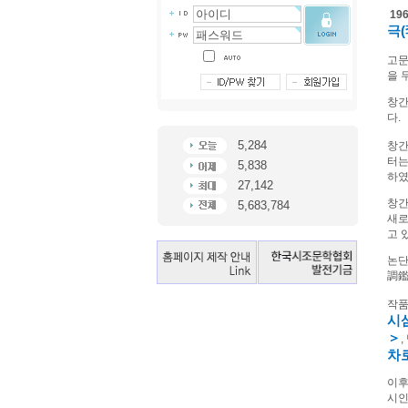
19
극
(
고
을 
창간
다
.
5,284
창간
터는
5,838
하
27,142
창간
5,683,784
새로
고 
논단
調
작
시
＞
,
차
이후
시인