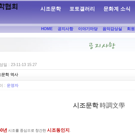
시조문학
포토갤러리
문화계 소식
HOME
공지사항
이야기마당
음악감상실
회원
일 : 23-11-13 15:27
조문학 역사
 :
운영자
시조문학
時調文學
60
년
시조동인지
시조를 중심으로 창간한
.