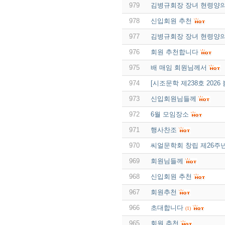
979
김병규회장 장녀 현령양
978
신입회원 추천
977
김병규회장 장녀 현령양
976
회원 추천합니다
975
배 매임 회원님께서
974
[시조문학 제238호 202
973
신입회원님들께
972
6월 모임장소
971
행사찬조
970
씨얼문학회 창립 제26주년
969
회원님들께
968
신입회원 추천
967
회원추천
966
초대합니다
(1)
965
회원 추천