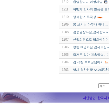
1212
환영합니다,이명자님!
1211
어떻게 감사의 말씀을 드려야
1210
행복한 사무국장
1209
몸 보시는 아무나 하나....
1208
김종윤상무님,감사합니다
1207
신입회원으로 입회예정이신
1206
청람 여영자님 감사드립니
1205
즐거운 일만 계속있습니다
1204
김 석철 부회장님께서
1203
행사 협찬현황 보고(8/15