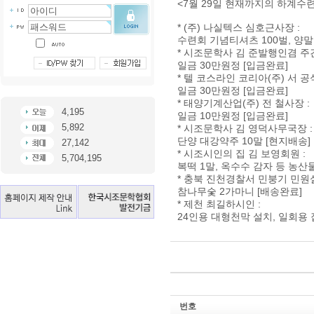
<7월 29일 현재까지의 하계수
* (주) 나실텍스 심호근사장 :
수련회 기념티셔츠 100벌, 양말
* 시조문학사 김 준발행인겸 주간
일금 30만원정 [입금완료]
* 텔 코스라인 코리아(주) 서 
일금 30만원정 [입금완료]
* 태양기계산업(주) 전 철사장 :
4,195
일금 10만원정 [입금완료]
5,892
* 시조문학사 김 영덕사무국장 :
단양 대강약주 10말 [현지배송]
27,142
* 시조시인의 집 김 보영회원 :
5,704,195
복떡 1말, 옥수수 감자 등 농산
* 충북 진천경찰서 민붕기 민원실
참나무숯 2가마니 [배송완료]
* 제천 최길하시인 :
24인용 대형천막 설치, 일회용 집
번호