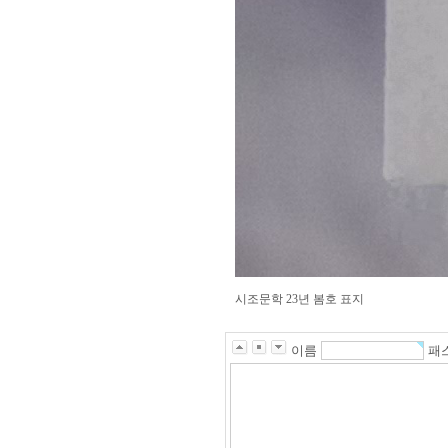
시조문학 23년 봄호 표지
이름
패