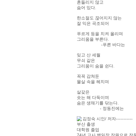
흔들리지 않고
숨어 있다.
한소절도 끊어지지 않는
잘 익은 곡조되어
푸르게 등을 치켜 올리며
그리움을 부른다.
-푸른 바다는
잊고 산 세월
무쇠 같은
그리움이 숨을 쉰다.
꼭꼭 감쳐둔
물살 속을 헤치며
살갗은
솟는 해 다둑이며
숨은 생채기를 닦는다.
- 정동진에는
김정숙 시인/ 저자-----------
부산 출생
대학원 졸업
74년 교사 백일장 장원으로 작