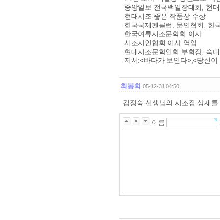
중앙일보 전국백일장대회, 현대
현대시조 좋은 작품상 수상
한국국제펜클럽, 문인협회, 한
한국여류시조문학회 이사
시조시인협회 이사 역임
현대시조문학인회 부회장, 숙
저서:<바다가 보인다>,<당신이 
최봉희
05-12-31 04:50
김정숙 선생님의 시조집 상재를
이름