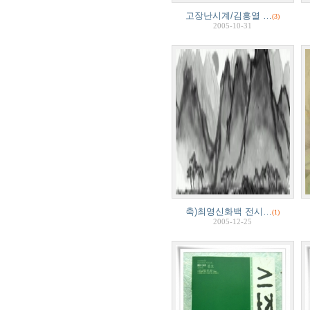
고장난시계/김흥열 …
(3)
2005-10-31
축)최영신화백 전시…
(1)
2005-12-25