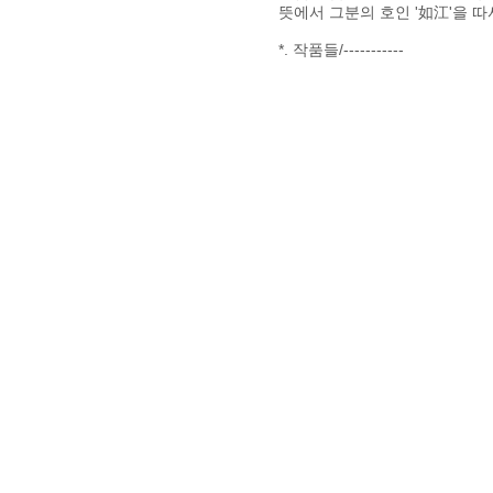
뜻에서 그분의 호인 '如江'을 
*. 작품들/-----------