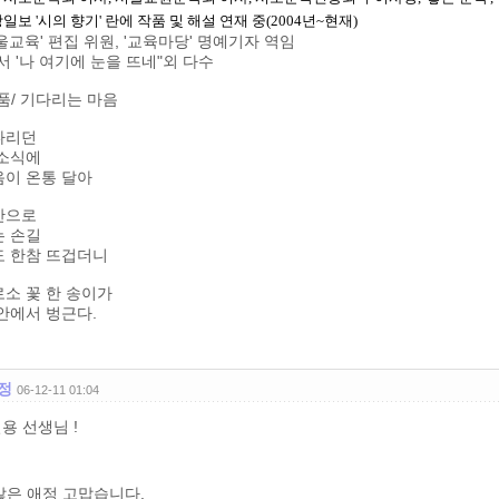
일보 '시의 향기' 란에 작품 및 해설 연재 중(2004년~현재)
울교육' 편집 위원, '교육마당' 명예기자 역임
서 '나 여기에 눈을 뜨네"외 다수
품/ 기다리는 마음
다리던
 소식에
음이 온통 달아
잔으로
는 손길
도 한참 뜨겁더니
소 꽃 한 송이가
안에서 벙근다.
정
06-12-11 01:04
용 선생님 !
많은 애정 고맙습니다.