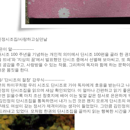
민정시조집/사랑하고싶던날
이 말---------------
시조 100 주년을 기념하는 개인적 의미에서 단시조 100편을 골라 한 권의
 뜨네'와 '지상의 꿈'에서 발표했던 단시조 중에서 선별해 보아씨고, 또 
 공감을 주고, 사랑받을 수 있는 작품, 그리하여 독자와 함께 하는 문학이
운 몸짓을 한다.
/ '단시조의 절창' 강우식--------------
본의 하이꾸처럼 우리 시조도 단시조로 가야 독자에게 호응을 받는다고 나
정의 단시조집을 읽으며 새삼 확인되었다. 이 얼마나 간편하고 읽기 좋은
면 읽을수록 마치 조선 창호지에 배어 이는 빛깔 같은 정서로 은은하게 우
 김민정의 단시조집을 통독하면서 내가 느낀 것은 왠지 모르게 단시조의 
무래도 여성이 갖는 정서가 제격이라는 생각이 들었었다. 그만큼 김민정
 드러내고 있었다. 모처럼 한권의 단시조집을 끝까지 읽는 행복한 시간을