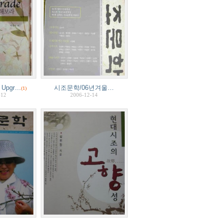
Upgr…
시조문학/06년겨울…
(1)
-12
2006-12-14