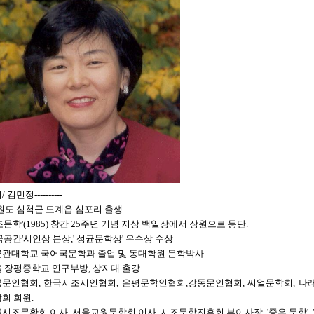
 김민정----------
원도 심척군 도계읍 심포리 출생
조문학'(1985) 창간 25주년 기념 지상 백일장에서 장원으로 등단.
국공간'시인상 본상,' 성균문학상' 우수상 수상
관대학교 국어국문학과 졸업 및 동대학원 문학박사
 장평중학교 연구부방, 상지대 출강.
문인협회, 한국시조시인협회, 은평문학인협회,강동문인협회, 씨얼문학회, 나
회 회원.
시조문확회 이사, 서울교원문학회 이사, 시조문학진흥회 부이사장, '좋은 문학', 