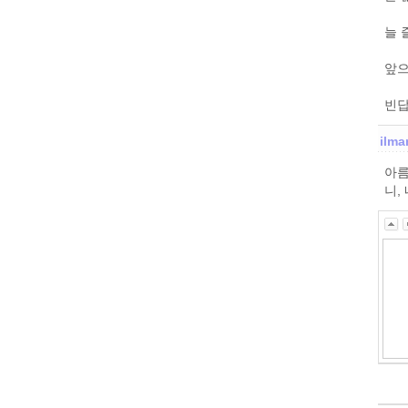
늘 
앞으
빈답
ilma
아름
니,