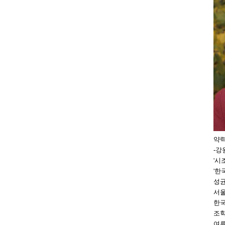
약력/
-강
'시
'한
성균
서울
한국
조학
여류