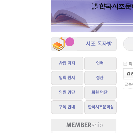
작성
김
글쓴이