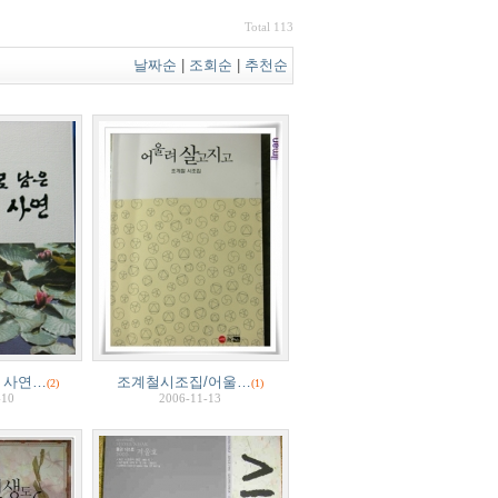
Total 113
날짜순
|
조회순
|
추천순
 사연…
조계철시조집/어울…
(2)
(1)
-10
2006-11-13