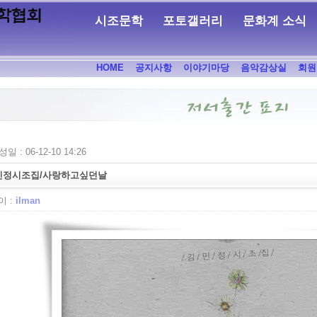
시조문학
포토갤러리
문화계 소식
HOME
공지사항
이야기마당
음악감상실
회원
일 : 06-12-10 14:26
민정시조집/사랑하고싶던날
 :
ilman