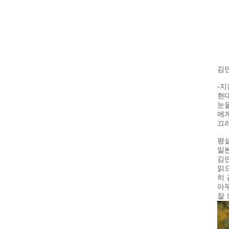
김
-지은
현대
눈을
에게
끄러
평설
일
김민
읽으
히
아
잘