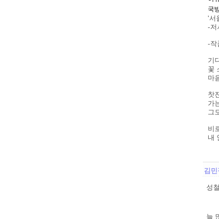
국방
'서
-저
-작
기
꽃
마
찻
가
그
비로
내 
김민
성철
늘 