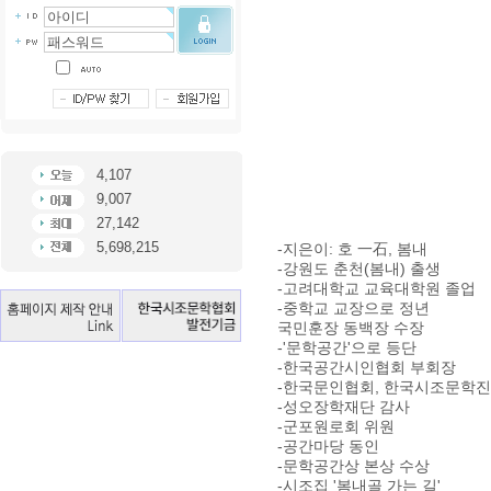
4,107
9,007
27,142
5,698,215
-지은이: 호 一石, 봄내
-강원도 춘천(봄내) 출생
-고려대학교 교육대학원 졸업
-중학교 교장으로 정년
국민훈장 동백장 수장
-'문학공간'으로 등단
-한국공간시인협회 부회장
-한국문인협회, 한국시조문학진
-성오장학재단 감사
-군포원로회 위원
-공간마당 동인
-문학공간상 본상 수상
-시조집 '봄내골 가는 길'