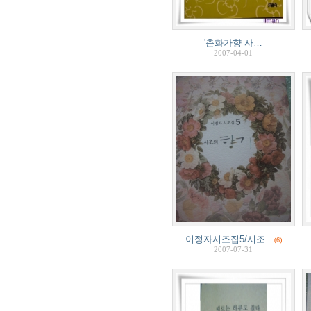
'춘화가향 사…
2007-04-01
이정자시조집5/시조…
(6)
2007-07-31