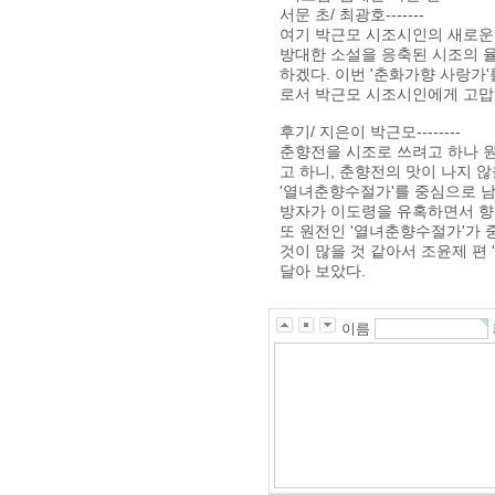
서문 초/ 최광호-------
여기 박근모 시조시인의 새로운
방대한 소설을 응축된 시조의 율
하겠다. 이번 '춘화가향 사랑가
로서 박근모 시조시인에게 고맙
후기/ 지은이 박근모--------
춘향전을 시조로 쓰려고 하나 원
고 하니, 춘향전의 맛이 나지 
'열녀춘향수절가'를 중심으로 남
방자가 이도령을 유혹하면서 향
또 원전인 '열녀춘향수절가'가 
것이 많을 것 같아서 조윤제 편
달아 보았다.
이름