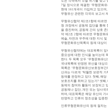
도는 각국에서 소멸 위기를 맞고
7
일 정식으로 체결한
‘
무형문화유
현재
161
개국이 가입하고 있으며
,
무형유산 관련한 각국의 보고서 
무형유산협약 제
2
조
1
항에 따르면
청 과정에서 공동체 집단을 통해
을 증진하며
,
공동체 간의 상호 
약 제
2
조
2
항에 따르면 무형문화유
예술
,
자연과 우주에 대한 지식 및
무형문화유산목록의 등재 대상이 
무형유산협약에는 대표목록이 앞
중요성에 대한 인식을 높이는데 
한다
.
두 목록 모두
‘
무형문화유산
국내목록에 반영된 유산을 대상으
목록은
‘
무형문화유산보호정부간
산과는 다르게
‘
탁월한 보편적 가
등재를 판정하고 있다
.
첫째
,
해당
보호조치를 취하고 있는가
?
셋째
,
동체의 참여와 활동이 보장되고 
공동체나 집단
,
개인 또는 당사국
하며
,
대표목록은 해당 유산의 가
반영하고 인류의 창조성을 입증한
인류무형문화유산의 등재 절차는