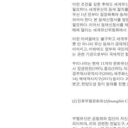
이런 조건을 갖춘 후에도 세계유
필요하다
.
세계유산의 등재 절차를
우선
1
년 전부터 잠정목록에 등재
되어야 한다
.
본 등재신청서를 영
필요하다
.
이어서 등재신청서를 
해에 열리는 세계유산위원회에서 
이런 어려움에도 불구하고 세계유
뿐 만 아니라 유산 등재가 경제적
이어지고
,
이밖에도 정부와 국민의
는 관련 기관으로부터 국제적인 협
우리나라는 현재
11
개의 문화유
사 장경판전
(1995),
종묘
(1995),
석
경주역사유적지구
(2000),
제주화산
14),
백제역사지구
(2015)
등이다
. 
분군
,
한양도성 등이 등재를 진행 
(2)
인류무형문화유산
(Intangible C
무형유산은 공동체와 집단이 자신
의미하며
,
이와 관련한 전달도구
,