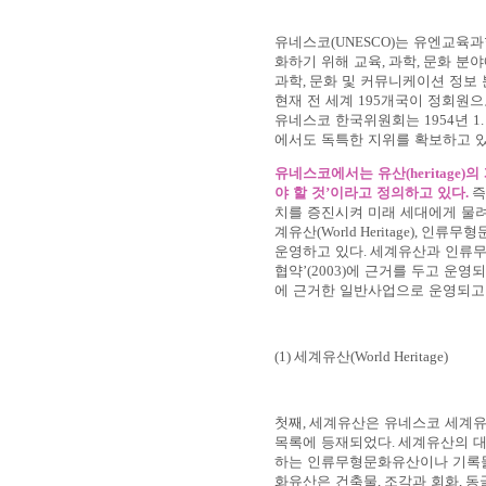
유네스코
(UNESCO)
는 유엔교육과
화하기 위해 교육
,
과학
,
문화 분야
과학
,
문화 및 커뮤니케이션 정보 
현재 전 세계
195
개국이 정회원
유네스코 한국위원회는
1954
년
1.
에서도 독특한 지위를 확보하고 
유네스코에서는 유산
(heritage)
의
야 할 것
’
이라고 정의하고 있다
.
즉
치를 증진시켜 미래 세대에게 물려
계유산
(World Heritage),
인류무형
운영하고 있다
.
세계유산과 인류
협약
’(2003)
에 근거를 두고 운영
에 근거한 일반사업으로 운영되고
(1)
세계유산
(World Heritage)
첫째
,
세계유산은 유네스코 세계유
목록에 등재되었다
.
세계유산의 대
하는 인류무형문화유산이나 기록물
화유산은 건축물
,
조각과 회화
,
동