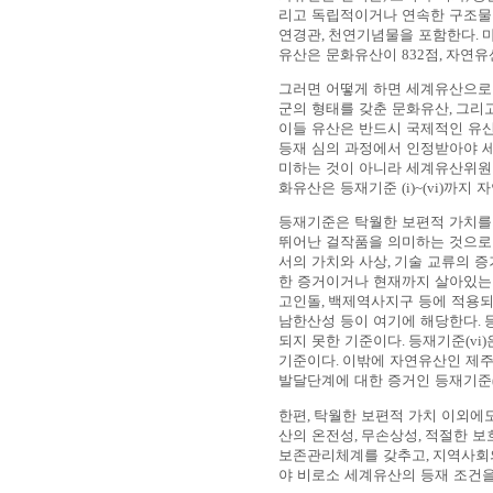
리고 독립적이거나 연속한 구조물
연경관
,
천연기념물을 포함한다
.
유산은 문화유산이
832
점
,
자연유
그러면 어떻게 하면 세계유산으로
군의 형태를 갖춘 문화유산
,
그리
이들 유산은 반드시 국제적인 유
등재 심의 과정에서 인정받아야 
미하는 것이 아니라 세계유산위
화유산은 등재기준
(i)~(vi)
까지 
등재기준은 탁월한 보편적 가치를 
뛰어난 걸작품을 의미하는 것으
서의 가치와 사상
,
기술 교류의 증
한 증거이거나 현재까지 살아있는
고인돌
,
백제역사지구 등에 적용
남한산성 등이 여기에 해당한다
.
되지 못한 기준이다
.
등재기준
(vi)
기준이다
.
이밖에 자연유산인 제주
발달단계에 대한 증거인 등재기준
한편
,
탁월한 보편적 가치 이외에
산의 온전성
,
무손상성
,
적절한 보
보존관리체계를 갖추고
,
지역사회
야 비로소 세계유산의 등재 조건을