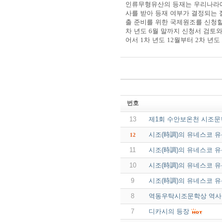
인류무형유산의 등재는 우리나라
사를 받아 등재 여부가 결정되는 
출 준비를 위한 국제원조를 신청할
차 년도
6
월 말까지 신청서 검토와
어서
1
차 년도
12
월부터
2
차 년도
번호
13
제1회 수안보온천 시조문
시조(時調)의 유네스코 유
12
11
시조(時調)의 유네스코 유
10
시조(時調)의 유네스코 유
9
시조(時調)의 유네스코 유
8
역동우탁시조문학상 역사
7
디카시의 등장