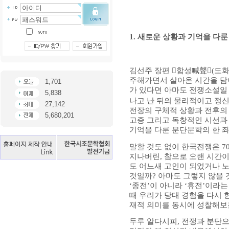
1.
새로운 상황과 기억을 다룬
김선주 장편
󰡔
함성
喊聲
󰡕
(
도
주해가면서 살아온 시간을 
1,701
가 있다면 아마도 전쟁소설일
5,838
나고 난 뒤의 물리적이고 정신
27,142
전장의 구체적 상황과 전후의
5,680,201
고증 그리고 독창적인 시선과
기억을 다룬 분단문학의 한 
말할 것도 없이 한국전쟁은
7
지나버린
,
참으로 오랜 시간이
도 어느새 고인이 되었거나 
것일까
?
아마도 그렇지 않을
‘
종전
’
이 아니라
‘
휴전
’
이라는
때 우리가 당대 경험을 다시
재적 의미를 동시에 성찰해보
두루 알다시피
,
전쟁과 분단으