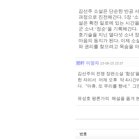
김선주 소설은 단순한 반공 
과정으로 진전해간다
. 5
장
‘
소
설은 확전 일로에 있는 시간
군 소녀
‘
정순
’
을 기록해간다
.
호기술을 지닌 열다섯 소녀 
마음의 동지가 된다
.
이제 소
와 권리를 찾으려고 목숨을 
慈軒 이정자
23-08-15 23:37
김선주의 전쟁 장편소설 '함성'을
한 자리서 어제 오후 약 4시간
다. "아휴, 또 무리를 했네."
유성호 평론가의 해설을 옮겨 본
번호