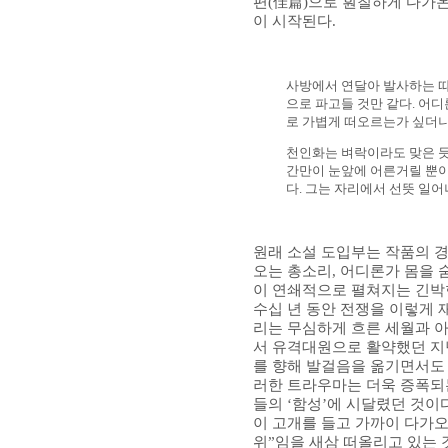
편
(
佳篇
)
으로 훤칠하게 다가
이 시작된다
.
사방에서 연달아 발사하는 
으로 파고들 것만 같다
.
어디
로 가볍게 떠오르는가 싶더니
천인화는 벼락이라도 맞은 듯
간만이 눈앞에 어른거릴 뿐
다
.
그는 자리에서 선뜻 일어
원래 소설 도입부는 작품의 
오는 총소리
,
어디론가 몸을 
이 연쇄적으로 펼쳐지는 긴박
수십 년 동안 전쟁을 이렇게 
리는 무심하게 흐른 세월과 아
서 유격대원으로 활약했던 지
를 향해 발걸음을 옮기면서도
러한 트라우마는 더욱 증폭되
들의
‘
함성
’
에 시달렸던 것이
이 고개를 들고 가까이 다가
위
”
임을 새삼 떠올리고 있는