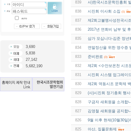
839
사)한국시조문학진흥회 발
838
시진회 이사회 소집
(1)
837
제2회고불맹사성전국시조
836
2017년 연회비 납부 및 후
835
삼가 모십니다-김준 정
3,690
834
연말정산을 위한 영수증 
5,838
833
준비완료
(3)
27,142
832
제2회 <수안보온천 시조
5,682,190
831
시진회 시스템 업그레이드
830
제2회 역동시조 문학제 
829
(사)시진회 정기총회 행사를
828
구금자 새회원을 소개합니
827
김영철 새회원을 공지합니
826
9월 이후 현재(10월30
825
아산, 짚풀문화제