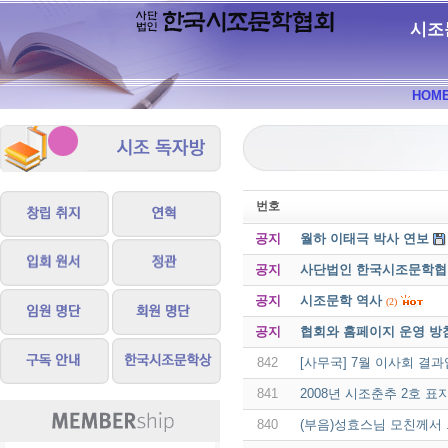
시조
HOM
번호
공지
월하 이태극 박사 연보
공지
사단법인 한국시조문학협회 
공지
시조문학 역사
(2)
공지
협회와 홈페이지 운영 방
842
[사무국] 7월 이사회 결과
841
2008년 시조춘추 2호 표
840
(부음)성효스님 모친께서 .