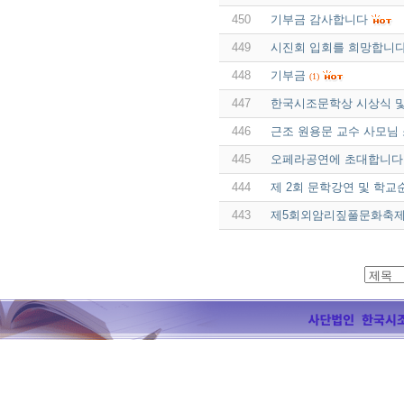
450
기부금 감사합니다
449
시진회 입회를 희망합니
448
기부금
(1)
447
한국시조문학상 시상식 및
446
근조 원용문 교수 사모님
445
오페라공연에 초대합니다
444
제 2회 문학강연 및 학
443
제5회외암리짚풀문화축제