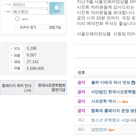
지난 5월 서울오페라앙상블 10
시진회 여러분들께 감사드리는 
시진회 여러분들을 초대합니다.
공연 시작 20분 전까지 극장 
미리 예약전화 주셔도 좋습니다
서울오페라앙상블 신동임 010-73
5,298
9,007
27,142
5,699,406
번호
공지
월하 이태극 박사 연보
공지
사단법인 한국시조문학협회 
공지
시조문학 역사
(2)
공지
협회와 홈페이지 운영 방
462
청소년 문학캠프 사업내
461
성탄전야