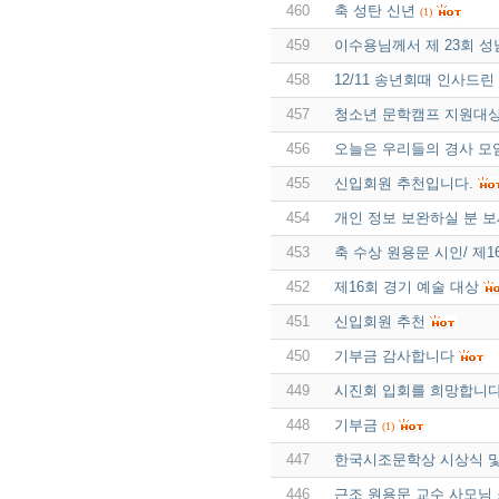
460
축 성탄 신년
(1)
459
이수용님께서 제 23회 
458
12/11 송년회때 인사드
457
청소년 문학캠프 지원대
456
오늘은 우리들의 경사 모
455
신입회원 추천입니다.
454
개인 정보 보완하실 분 
453
축 수상 원용문 시인/ 제
452
제16회 경기 예술 대상
451
신입회원 추천
450
기부금 감사합니다
449
시진회 입회를 희망합니
448
기부금
(1)
447
한국시조문학상 시상식 및
446
근조 원용문 교수 사모님