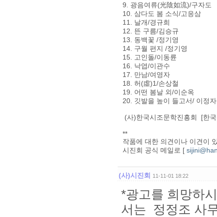
9. 광음여류(光陰如流)/구자도
10. 삼다도 봄 소식/고응삼
11. 날개/경규희
12. 뜬 구름/김승규
13. 동백꽃 /정기영
14. 구월 편지 /정기영
15. 고인돌/이동륜
16. 낙엽/이관수
17. 만남/여영자
18. 허(虛)1/손상철
19. 어떤 봄날 외/이순옥
20. 깃발을 높이 들고서/ 이정자
(사)한국시조문학진흥회 [한국
**
작품에 대한 의견이나 이견이 
시진회 공식 메일로 [
sijini@ha
(사)시진회
11-11-01 18:22
*광고를 희망하
서는 정정조 사