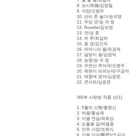
8. 보시布施/김영철
9. 석양/오병두
10. 선비 촌 놀다/송귀영
11. 무당 굿/송 귀 영
12. Rosette/김보영
13. 연/성 효
14. 하 루/최길하
15. 풍 경/김인자
16. 어머니의 뜰/유권재
17. 달맞이 꽃/김영덕
18. 능청/송 귀 영
19. 우면산 추야곡/오병두
20. 목련이 피려는데/구금자
21. 매향에 젖어/심응문
22. 콘서트/심응문
제6부 사랑방 작품 선(1)
1. 5월의 산행/홍병선
2. 박꽃/홍승욱
3. 이별 연습/최희성
4. 눈물꽃 길/허열웅
5. 만추 서정/조희식
6. 가을 단상(斷想)/조길수