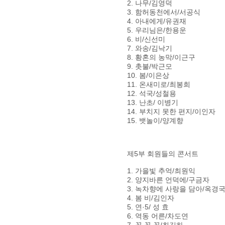
2. 나무/김영덕
3. 함허동천에서/서공식
4. 아내에게/유권재
5. 우리님은/한용운
6. 비/신선미
7. 와송/김낙기
8. 황혼의 농막/이근구
9. 촛불/박근모
10. 봄/이은상
11. 온새미로/최봉희
12. 석국/성철용
13. 난초/ 이병기
14. 부치지 못한 편지/이인자
15. 뱃놀이/양계향
제5부 회원들의 콘서트
1. 가을빛 추억/최원익
2. 양지바른 언덕에/구금자
3. 녹차향에 사랑을 담아/옥경국
4. 봄 비/김인자
5. 연·5/ 성 효
6. 역동 어른/차도연
7. 꽃 꽃 꽃/최길하