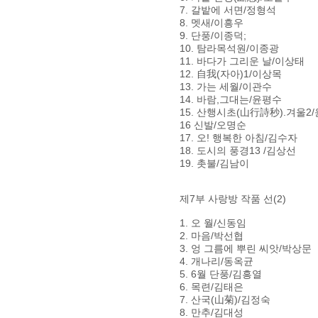
7. 갈밭에 서면/정형석
8. 멧새/이흥우
9. 단풍/이종덕;
10. 탐라목석원/이종광
11. 바다가 그리운 날/이상태
12. 自我(자아)1/이상목
13. 가는 세월/이관수
14. 바람,그대는/윤평수
15. 산행시초(山行詩秒).겨울2
16 신발/오명순
17. 오! 행복한 아침/김수자
18. 도시의 풍경13 /김상선
19. 촛불/김남이
제7부 사랑방 작품 선(2)
1. 오 월/신동임
2. 마음/박선협
3. 엉 그름에 뿌린 씨앗/박상문
4. 개나리/동옥균
5. 6월 단풍/김흥열
6. 목련/김태은
7. 산국(山菊)/김정숙
8. 만추/김대성