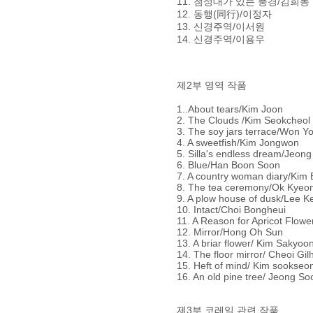
11. 첨성대가 있는 풍경/김
12. 동행(同行)/이정자
13. 신경주역/이서원
14. 신경주역/이용우
제2부 영역 작품
1..About tears/Kim Joon
2. The Clouds /Kim Seokcheol
3. The soy jars terrace/Won
4. A sweetfish/Kim Jongwon
5. Silla's endless dream/Jeong
6. Blue/Han Boon Soon
7. A country woman diary/Kim
8. The tea ceremony/Ok Kyeo
9. A plow house of dusk/Lee 
10. Intact/Choi Bongheui
11. A Reason for Apricot Flo
12. Mirror/Hong Oh Sun
13. A briar flower/ Kim Sakyoo
14. The floor mirror/ Cheoi Gil
15. Heft of mind/ Kim sookseo
16. An old pine tree/ Jeong S
제3부 코레일 관련 작품