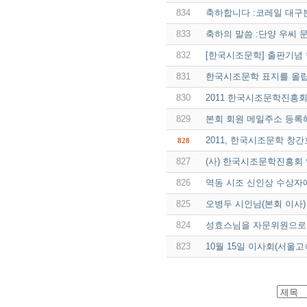
834
축하합니다 :코레일 대구
833
축하의 말씀 :단양 우씨 
832
[한국시조문학] 출판기념
831
한국시조문학 표지를 올
830
2011 한국시조문학진흥
829
본회 회원 메일주소 등록
2011, 한국시조문학 창
828
827
(사) 한국시조문학진흥회
826
역동 시조 신인상 수상자
825
오병두 시인님(본회 이사)
824
성효스님을 자문위원으로
823
10월 15일 이사회(서울