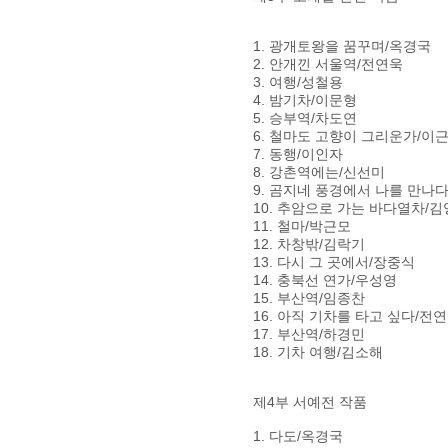
1. 광개토왕을 꿈꾸며/옥경국
2. 안개낀 서울역/전연욱
3. 여행/성철용
4. 밤기차/이문형
5. 승부역/차도연
6. 철마도 고향이 그리운가/이
7. 동행/이인자
8. 강촌역에는/신선미
9. 곰지네 풍경에서 나를 만나
10. 추암으로 가는 바다열차/
11. 철마/박근모
12. 차창밖/김락기
13. 다시 그 곳에서/장중식
14. 충북선 연가/우성영
15. 부산역/임종찬
16. 아직 기차를 타고 싶다/전
17. 부산역/하경민
18. 기차 여행/김소해
제4부 서예전 작품
1. 다도/옥경국