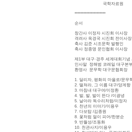
국학자료원
*********************
순서
창간사 이정자 시진회 이사장
격려사 옥경국 시진회 전이사장
축사 김준 시조문학 발행인
축사 정종명 문인협회 이사장
제1부 대구·경주 세계대회기념
인사말 정해범 코레일 대구본
환영사 문무학 대구문협회장
1. 달리자, 평화의 마을로/문무
2. 떨쳐라, 그 이름 대구/양계향
3. 마침내 대구여/이정환
4. 발, 발, 발이 뜬다 /이광녕
5. 날아라 독수리처럼/이정자
6. 천년의 이야기/이용우
7. 다보탑 /김종원
8. 꽃처럼 얼이 피어/한분순
9. 반월성/조동화
10. 천관사지/이용우