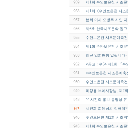
959
제1회 수안보온천 시조문
958
제1회《수안보온천 시조
957
본회 이사 오병두 시인 자
956
제6호 한국시조문학 원고
955
수안보온천 시조문예축전
954
제1회 수안보온천 시조문
953
최근 입회현황 알립니다~
952
<공고 : 수5> 제1회 
951
<수안보온천 시조문예축전
950
수안보온천 시조문예축전 
949
리강룡 부이사장님, 제2
948
^^ 시진회 홍보 동영상 유
시진회 회원님의 적극적인
947
946
수안보온천 제1회 시조백
945
제1회 수안보온천 시조문