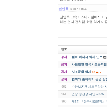
전연욱
14-04-17 10:42
전연욱 고속버스터미널에서 19일
하는 건지 전처럼 호탤 차가 마
번호
공지
월하 이태극 박사 연보
공지
사단법인 한국시조문학협회 
공지
시조문학 역사
(2)
공지
협회와 홈페이지 운영 방
962
수안보온천 시조문학상 시
961
인당 정진상 시인 제69
960
제1회 『한국시조문학』