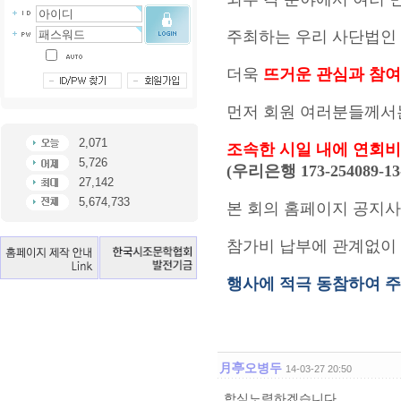
주최하는 우리 사단법인
더욱
뜨거운 관심과 참여
먼저 회원 여러분들께서
2,071
조속한 시일 내에 연회비
5,726
(우리은행 173-254089
27,142
5,674,733
본 회의 홈페이지 공지
참가비 납부에 관계없이
행사에 적극 동참하여 
月亭오병두
14-03-27 20:50
합심노력하겠습니다