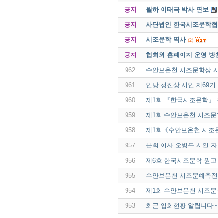
공지
월하 이태극 박사 연보
공지
사단법인 한국시조문학협회 
공지
시조문학 역사
(2)
공지
협회와 홈페이지 운영 방
962
수안보온천 시조문학상 시
961
인당 정진상 시인 제69
960
제1회 『한국시조문학』
959
제1회 수안보온천 시조문
958
제1회《수안보온천 시조
957
본회 이사 오병두 시인 자
956
제6호 한국시조문학 원고
955
수안보온천 시조문예축전
954
제1회 수안보온천 시조문
953
최근 입회현황 알립니다~