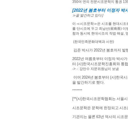
350
여 면의 전문시조문학지 통권
13
[2022
년 봄호부터 이정자 박
≫
을 발간하고 있다
.]
이
≪
시조문학
≫
은 시조를 현대시조로
를 단시조에 두고 최남선
(
崔南善
)
이
함과 동시에 현대시조의 작법 해설
,
(한국민족문화대백과 사전)
김준 박사가
2022
년 봄호까지 발
2022
년 여름호부터 이정자 박사가
터
(
사
)
한국시조문학진흥회와 통합
->
-: 강만수 자문위원님이 보냄
이어
2024
년 봄호부터
(
사
)
한국시
을 발간하기로 했다
.
*******
[**(
사
)
한국시조문학협회는 서울시
시조문학은 문학에 한정되고 시조
기관지는 물론
63
년 역사의 시조