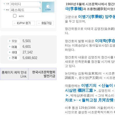
1960
년
6
월에 시조문학사에서 창간
극
(
李泰極
)
과 조종현
(
趙宗玄
)
이었
이병기
(
李秉岐
)
양주
고문으로
을 두고 있으며
,
창간위원으로 이태극 김영진
(
金永鎭
다
.
이재학
(
李
5,501
창간호의 발행 비용은
터는 이희승
(
당시 동아일보사장
)
김
6,601
하였다
.
27,142
창간호의 내용은 김영진의 창간사를
5,690,602
새로운 민족문화를 창건할 시기에 당
고 있다
.
논단에는 김동욱
(
金東旭
)
의
＜
시조론
調鑑賞
＞
,
윤오영
(
尹五榮
)
의
＜
시조
이병기의
＜
산놀이
작품란에는
시삼편
禱詩三篇
＞
,
김영진의
＜
＞
,
박재삼
(
朴在森
)
의
＜
그대 목소리
차로
＞
·
＜
월하고정
月河古情
이후 통권
129
호
(1998.
겨울호
)
까지 
시인으로 결성한 시조문학작가회가 