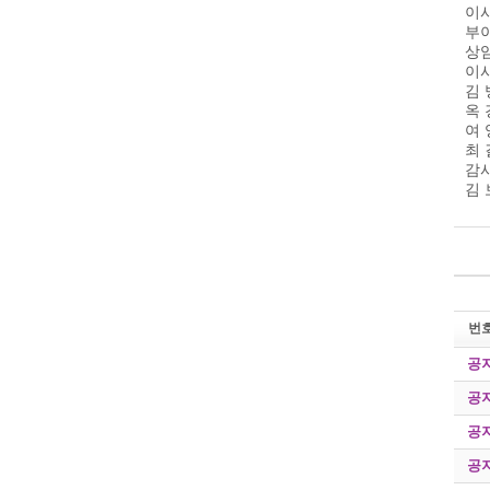
이사
부
상
이사
김 
옥 
여 
최 
감사
김 
번
공
공
공
공