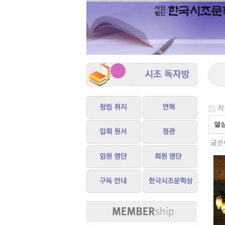
작성
열
글쓴이