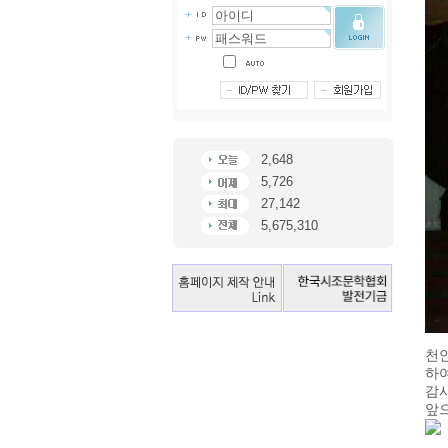
2,648
5,726
27,142
5,675,310
천
하
감
앞