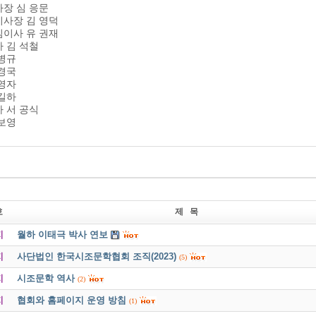
장 심 응문
이사장 김 영덕
임이사 유 권재
 김 석철
병규
경국
영자
길하
 서 공식
보영
호
제 목
지
월하 이태극 박사 연보
지
사단법인 한국시조문학협회 조직(2023)
(5)
지
시조문학 역사
(2)
지
협회와 홈페이지 운영 방침
(1)