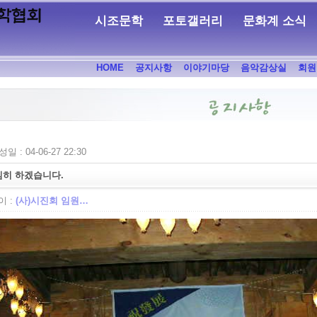
시조문학
포토갤러리
문화계 소식
HOME
공지사항
이야기마당
음악감상실
회원
일 : 04-06-27 22:30
심히 하겠습니다.
 :
(사)시진회 임원…