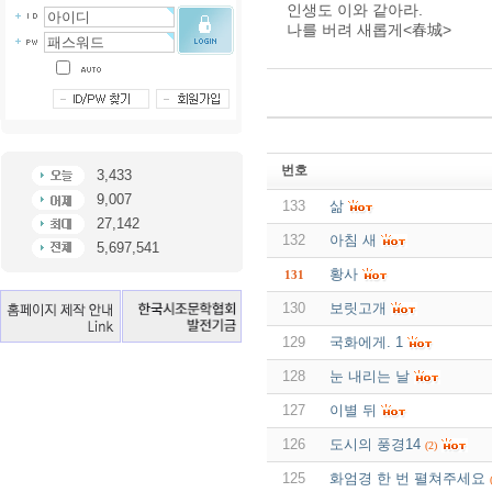
인생도 이와 같아라.
나를 버려 새롭게<春城>
번호
3,433
9,007
133
삶
27,142
132
아침 새
5,697,541
황사
131
130
보릿고개
129
국화에게. 1
128
눈 내리는 날
127
이별 뒤
126
도시의 풍경14
(2)
125
화엄경 한 번 펼쳐주세요