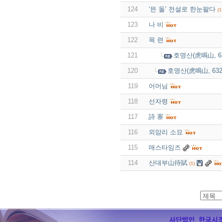
124
‘뜬 돌’ 전설로 한눈팔다
(1
123
나 비
122
목 련
121
호명산(虎鳴山, 63
120
호명산(虎鳴山, 632
119
어머님
118
선자령
117
詩 寨
116
외암리 소묘
115
매스타임즈
114
산대부山待賦
(1)