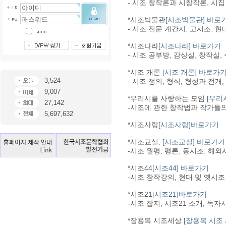
- 시조 창작론과 시창작론, 시집
*시조박물관
[시조박물관] 바로
- 시조 전문 계간지, 고시조, 
*시조나라
[시조나라] 바로가기
- 시조 공부방, 감상실, 창작실,
*시조 개론
[시조 개론] 바로가
3,524
- 시조 정의, 형식, 형성과 전개
9,007
*우리시를 사랑하는 모임
[우리
27,142
-시조에 관한 창작법과 작가들의 
5,697,632
*시조사랑
[시조사랑]바로가기
*시조교실,
[시조교실] 바로가기
-시조 월평, 평론, 동시조, 해외
*시조44
[시조44] 바로가기
-시조 창작강의, 현대 및 옛시조 
*시조21
[시조21]바로가기
-시조 잡지, 시조21 소개, 독자
*장용복 시조세상
[장용복 시조