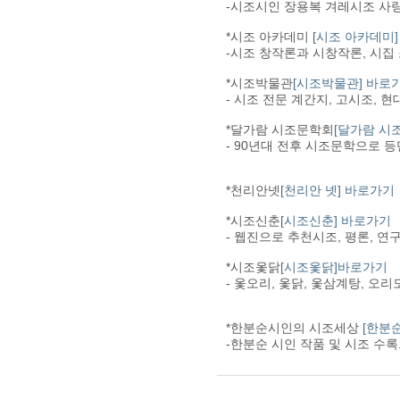
-시조시인 장용복 겨레시조 사랑
*시조 아카데미
[시조 아카데미
-시조 창작론과 시창작론, 시집 
*시조박물관
[시조박물관] 바로
- 시조 전문 계간지, 고시조, 
*달가람 시조문학회
[달가람 시
- 90년대 전후 시조문학으로 등
*천리안넷
[천리안 넷] 바로가기
*시조신춘
[시조신춘] 바로가기
- 웹진으로 추천시조, 평론, 연구
*시조옻닭
[시조옻닭]바로가기
- 옻오리, 옻닭, 옻삼계탕, 오
*한분순시인의 시조세상
[한분
-한분순 시인 작품 및 시조 수록