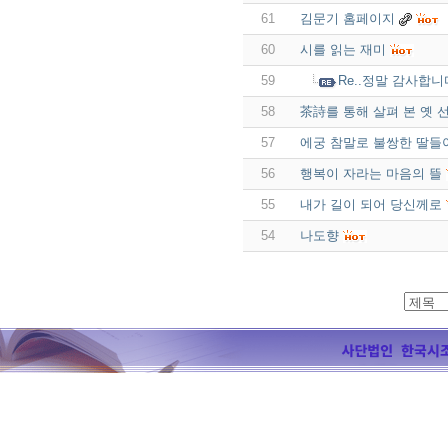
61
김문기 홈페이지
60
시를 읽는 재미
59
Re..정말 감사합니
58
茶詩를 통해 살펴 본 옛 
57
에궁 참말로 불쌍한 딸들아
56
행복이 자라는 마음의 뜰
55
내가 길이 되어 당신께로
54
나도향