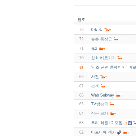
번호
73
다비식
72
슬픈 동장군
71
蓮2
70
협회 바로가기
'시조 관련 홈페이지" 바
69
68
사전
67
검색
66
Wab Subway
65
TV방송국
64
신문 보기
63
우리 회원 ID 모음
(1)
62
마로니에 샘가