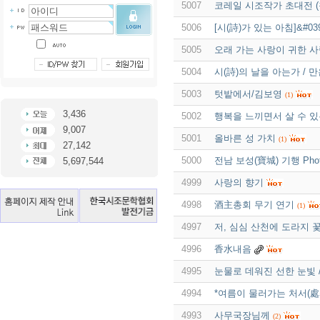
5007
코레일 시조작가 초대전 
5006
[시(詩)가 있는 아침]&#0
5005
오래 가는 사랑이 귀한 
5004
시(詩)의 날을 아는가 / 
5003
텃밭에서/김보영
(1)
3,436
5002
행복을 느끼면서 살 수 있
9,007
5001
올바른 성 가치
(1)
27,142
5000
전남 보성(寶城) 기행 Pho
5,697,544
4999
사랑의 향기
4998
酒主총회 무기 연기
(1)
4997
저, 심심 산천에 도라지 
4996
香水내음
4995
눈물로 데워진 선한 눈빛 
4994
*여름이 물러가는 처서(處
4993
사무국장님께
(2)