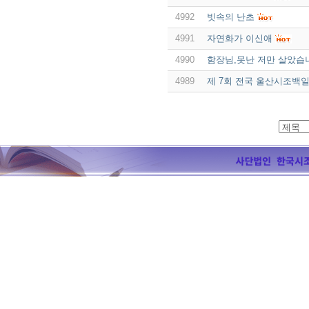
4992
빗속의 난초
4991
자연화가 이신애
4990
함장님,못난 저만 살았습
4989
제 7회 전국 울산시조백일