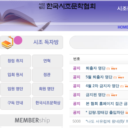
시조
HOM
번호
공지
퇴출자 명단
(1)
공지
5월 퇴출자 명단
(1)
공지
4월 2차 금지자 명단
(1)
공지
금지된 명단
(1)
공지
본 협회 홈페이지 접근 
공지
* 감량.깡태강 출입차단
5008
*나도 서유럽에 왔네(8)/