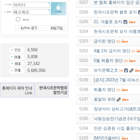
5207
본 협회 홈페이지 접근 
5206
한국시조문학 봄호 표지
5205
21. 겨울호 표지
5204
한국시조문학 표지 여름
5203
금지된 명단
(1)
6,556
5202
4월 2차 금지자 명단
(1)
5,838
5201
5월 퇴출자 명단
(1)
27,142
5200
보지문報之文
5,685,056
(4)
5199
[공지] 2023년 7월 리
5198
퇴출자 명단
(1)
5197
꽃말의 유래
5196
창녕석리 성씨고가(成氏古家
5195
낙동강승전기념관 (대구앞
5194
만은 김종원 시집 출판기념
5193
[M/V]겨울바다