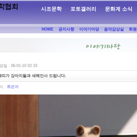
시조문학
포토갤러리
문화계 소식
HOME
공지사항
이야기마당
음악감상실
회원
일 : 06-01-10 02:33
개띠가 강아지들과 새해인사 드립니다.
 :
류은자