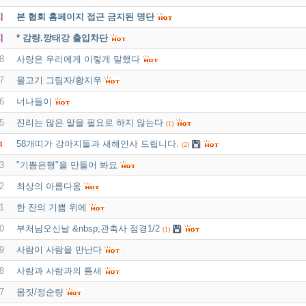
지
본 협회 홈페이지 접근 금지된 명단
지
* 감량.깡태강 출입차단
8
사랑은 우리에게 이렇게 말했다
7
물고기 그림자/황지우
6
너나들이
5
진리는 많은 말을 필요로 하지 않는다
(1)
58개띠가 강아지들과 새해인사 드립니다.
4
(2)
3
"기쁨은행"을 만들어 봐요
2
최상의 아름다움
1
한 잔의 기쁨 위에
0
부처님오신날 &nbsp;관촉사 점경1/2
(1)
9
사람이 사람을 만난다
8
사람과 사람과의 틈새
7
몸짓/정순량