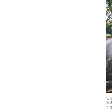
안
병술
사랑