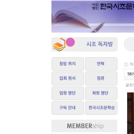
작성
58
글쓴이