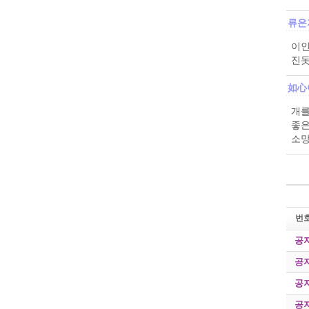
류은
이인
진돗
如心
개를
좋은
소망
번
공
공
공
공