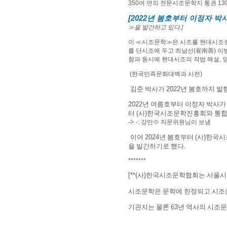
350
여 면의 전문시조문학지 통권
13
[2022
년 봄호부터 이정자 박
≫
을 발간하고 있다
.]
이
≪
시조문학
≫
은 시조를 현대시조로
를 단시조에 두고 최남선
(
崔南善
)
이
함과 동시에 현대시조의 작법 해설
,
(한국민족문화대백과 사전)
김준 박사가
2022
년 봄호까지 발
2022
년 여름호부터 이정자 박사가
터
(
사
)
한국시조문학진흥회와 통합
->
-: 강만수 자문위원님이 보냄
이어
2024
년 봄호부터
(
사
)
한국시
을 발간하기로 했다
.
*******
[**(
사
)
한국시조문학협회는 서울시
시조문학은 문학에 한정되고 시조
기관지는 물론
63
년 역사의 시조