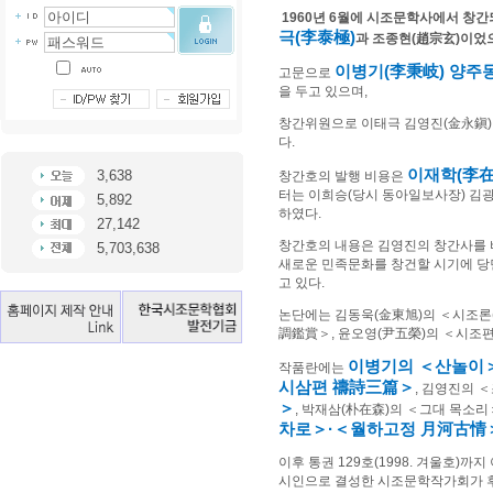
1960
년
6
월에 시조문학사에서 창간
극
(
李泰極
)
과 조종현
(
趙宗玄
)
이었
이병기
(
李秉岐
)
양주
고문으로
을 두고 있으며
,
창간위원으로 이태극 김영진
(
金永鎭
다
.
이재학
(
李
3,638
창간호의 발행 비용은
터는 이희승
(
당시 동아일보사장
)
김
5,892
하였다
.
27,142
창간호의 내용은 김영진의 창간사를
5,703,638
새로운 민족문화를 창건할 시기에 당
고 있다
.
논단에는 김동욱
(
金東旭
)
의
＜
시조론
調鑑賞
＞
,
윤오영
(
尹五榮
)
의
＜
시조
이병기의
＜
산놀이
작품란에는
시삼편
禱詩三篇
＞
,
김영진의
＜
＞
,
박재삼
(
朴在森
)
의
＜
그대 목소리
차로
＞
·
＜
월하고정
月河古情
이후 통권
129
호
(1998.
겨울호
)
까지 
시인으로 결성한 시조문학작가회가 