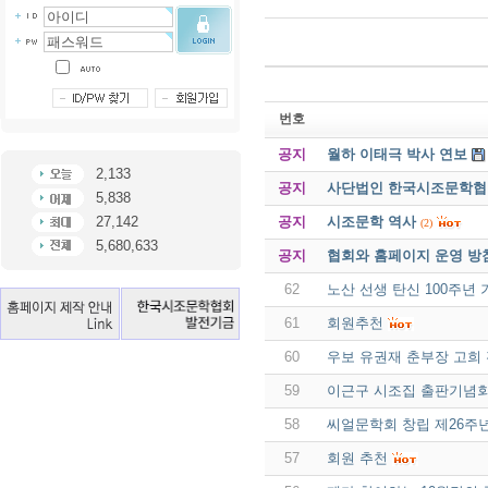
번호
공지
월하 이태극 박사 연보
2,133
공지
사단법인 한국시조문학협회 
5,838
공지
시조문학 역사
27,142
(2)
5,680,633
공지
협회와 홈페이지 운영 방
62
노산 선생 탄신 100주년
61
회원추천
60
우보 유권재 춘부장 고희
59
이근구 시조집 출판기념
58
씨얼문학회 창립 제26주년
57
회원 추천