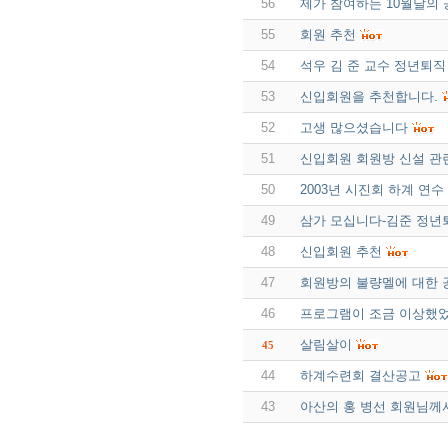
56
제가 참여하는 10월달의
55
회원 추천
54
석우 김 준 교수 정년퇴직
53
신입회원을 추천합니다.
52
고생 많으셨습니다
51
신입회원 회원방 신설 관
50
2003년 시진회 하계 연
49
삼가 모십니다-김준 정
48
신입회원 추천
47
회원방의 불량멜에 대한 
46
프로그램이 조금 이상했
살림살이
45
44
하계수련회 결산공고
43
아산의 홍 병선 회원님께