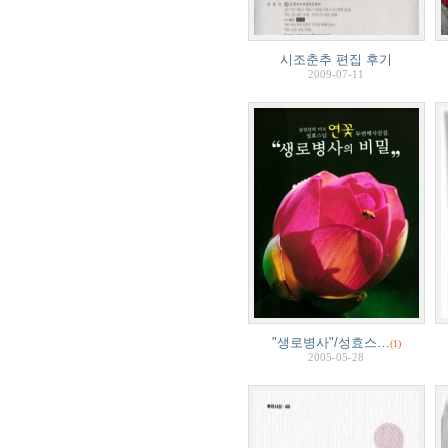
시조춘추 편집 후기
2009-07-11
"생로병사"/성효스…
(1)
2005-05-28