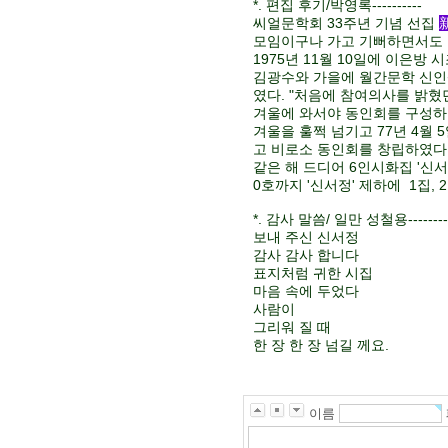
*. 편집 후기/박영록----------
씨얼문학회 33주년 기념 선집
모임이구나 가고 기뻐하면서도 
1975년 11월 10일에 이은
김광수와 가을에 월간문학 신인
였다. "처음에 참여의사를 밝혔
겨울에 와서야 동인회를 구성하
겨울을 훌쩍 넘기고 77년 4월 
고 비로소 동인회를 창립하였다고
같은 해 드디어 6인시화집 '
0호까지 '신서정' 제하에 1집,
*. 감사 말씀/ 일만 성철용--------
보내 주신 신서정
감사 감사 합니다
표지처럼 귀한 시집
마음 속에 두었다
사람이
그리워 질 때
한 장 한 장 넘길 께요.
이름