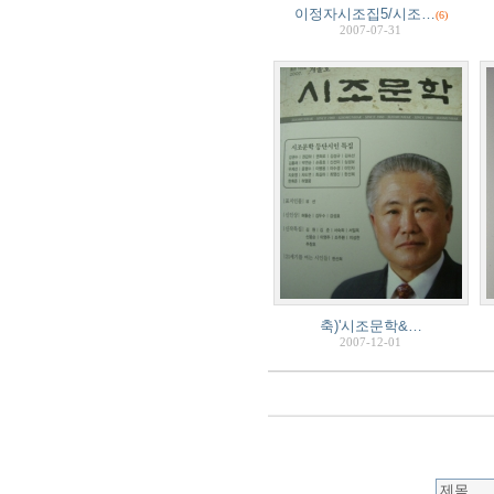
이정자시조집5/시조…
(6)
2007-07-31
축)'시조문학&…
2007-12-01