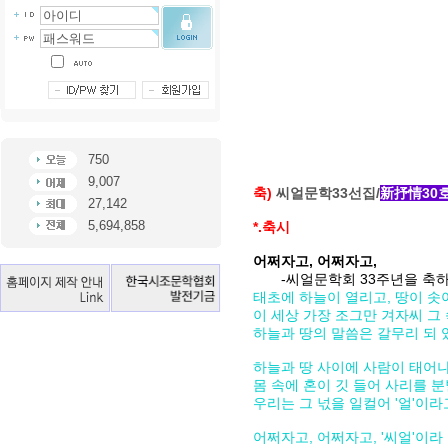
750
9,007
축)
씨얼문학33선집/
新抒情30
27,142
5,694,858
*.축시
어쩌자고, 어쩌자고,
-씨얼문학회 33주년을 축
태초에 하늘이 열리고, 땅이 
이 세상 가장 조그만 겨자씨 그
하늘과 땅의 말씀은 갈무리 되 
하늘과 땅 사이에 사람이 태어
몸 속에 혼이 깃 들어 사리를 
우리는 그 넋을 일컬어 '얼'이라
어쩌자고, 어쩌자고, '씨얼'이