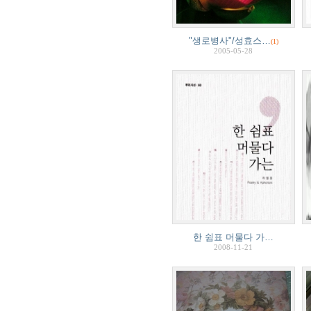
"생로병사"/성효스…
(1)
2005-05-28
한 쉼표 머물다 가…
2008-11-21