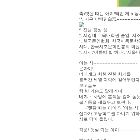
축)햇살 따는 아이/백민 제 5 동
**. 지은이/백민白珉---------------
*. 전남 장성 생
*. 서강대 교육대학원 졸업, 
*. 한국문인협회, 한국아동문
시대, 한국시조문학진흥회 회원
*. 저서:'여름밤 별 하나', '서
여는 시----------------------------
은아야!
너에게고 향한 진한 향기를
흘러간 세월 자락에 걸어두련다
보고픔도
텅 빈 가슴도 달래가며
네갸ㅏ 사방에 흔적을 걸어 놓
불기둥을 세월두고 보련다.
-'햇갈 따는 아이'의 '여는 시
살다가 초등학교를 다니기 위하
시로 담아 올렸다.
작품/ 햇살 따는 아이--------------