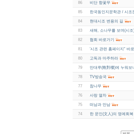
86
비단 향꽃무
85
한국동인지문학관 / 시
84
현대시조 변용의 길
83
새해, 소나무를 보며(시조
82
협회 바로가기
81
'시조 관련 홈페이지" 바
80
고독과 마주하라
79
만대루(晩對樓)에 누워보
78
TV방송국
77
참나무
76
사랑 열차
75
떠남과 만남
74
한 문인(文人)의 명예회복