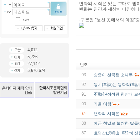
변화의 시작은 있는 그대로 받
변화는 인간과 세상이 다양하다
-구본형 "낯선 곳에서의 아침"
4,012
5,726
27,142
번호
5,676,674
93
송충이 천국은 소나무
92
동시(童詩)는 동화적(童話的
91
不動心/정석원 한양대 교
90
가을 여행
변화의 시작은
89
88
에궁 참말로 불쌍한 딸들아
87
호명산(虎鳴山, 632m) 산