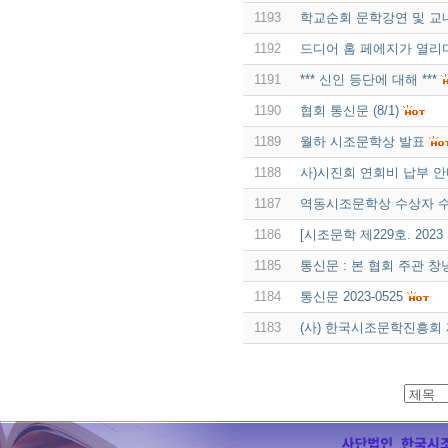
1193
학교순회 문학강연 및 교
1192
드디어 홈 페에지가 열리
1191
*** 신인 등단에 대해 ***
1190
협회 통신문 (8/1)
1189
월하 시조문학상 발표
1188
사)시진회 연회비 납부 안내
1187
역동시조문학상 수상자 수
1186
[시조문학 제229호. 202
1185
통신문 : 본 협회 주관 
1184
통신문 2023-0525
1183
(사) 한국시조문학진흥회 