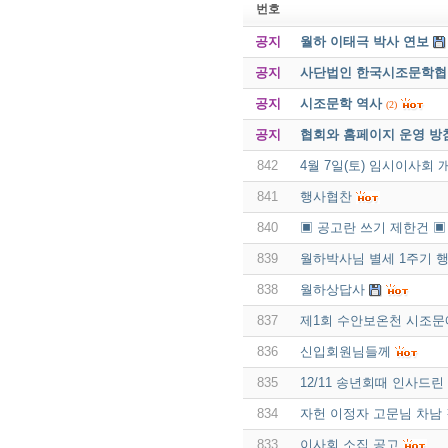
번호
공지
월하 이태극 박사 연보
공지
사단법인 한국시조문학협회 
공지
시조문학 역사
(2)
공지
협회와 홈페이지 운영 방
842
4월 7일(토) 임시이사회 
841
행사협찬
840
▣ 공고란 쓰기 제한건 ▣
839
월하박사님 별세 1주기 
838
월하상답사
837
제1회 수안보온천 시조
836
신입회원님들께
835
12/11 송년회때 인사드
834
자헌 이정자 고문님 차남
833
이사회 소집 공고