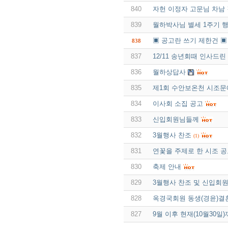
840
자헌 이정자 고문님 차남
839
월하박사님 별세 1주기 
▣ 공고란 쓰기 제한건 ▣
838
837
12/11 송년회때 인사드
836
월하상답사
835
제1회 수안보온천 시조
834
이사회 소집 공고
833
신입회원님들께
832
3월행사 찬조
(1)
831
연꽃을 주제로 한 시조 
830
축제 안내
829
3월행사 찬조 및 신입회원
828
옥경국회원 동생(경윤)결
827
9월 이후 현재(10월30