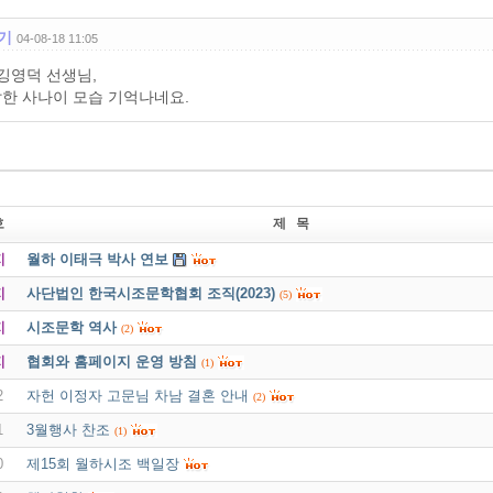
기
04-08-18 11:05
 깅영덕 선생님,
한 사나이 모습 기억나네요.
호
제 목
지
월하 이태극 박사 연보
지
사단법인 한국시조문학협회 조직(2023)
(5)
지
시조문학 역사
(2)
지
협회와 홈페이지 운영 방침
(1)
2
자헌 이정자 고문님 차남 결혼 안내
(2)
1
3월행사 찬조
(1)
0
제15회 월하시조 백일장