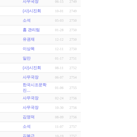
사무국장
06-15
2749
(사)시진회
10-01
2749
소석
05-03
2750
홈 관리팀
01-28
2750
유권재
12-12
2750
이상목
12-11
2750
일만
01-17
2751
(사)시진회
08-11
2752
사무국장
06-07
2754
한국시조문학
01-06
2755
진…
사무국장
02-24
2756
사무국장
10-30
2756
김영덕
08-09
2756
소석
11-07
2757
김복근
10-19
2757