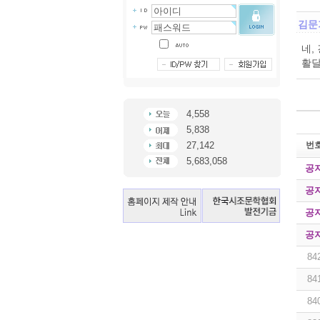
김문
네,
활달
4,558
5,838
번
27,142
5,683,058
공
공
공
공
84
84
84