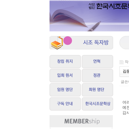
작성
김
글쓴이
여러
예
감사