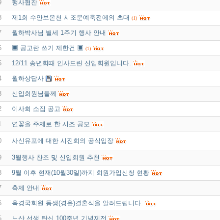
9
행사협찬
8
제1회 수안보온천 시조문예축전에의 초대
(1)
7
월하박사님 별세 1주기 행사 안내
6
▣ 공고란 쓰기 제한건 ▣
(1)
5
12/11 송년회때 인사드린 신입회원입니다.
4
월하상답사
3
신입회원님들께
2
이사회 소집 공고
1
연꽃을 주제로 한 시조 공모
0
사신유포에 대한 시진회의 공식입장
9
3월행사 찬조 및 신입회원 추천
8
9월 이후 현재(10월30일)까지 회원가입신청 현황
7
축제 안내
6
옥경국회원 동생(경윤)결혼식을 알려드립니다.
5
노산 선생 탄신 100주년 기념제전