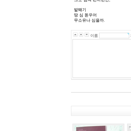
밭뙈기
땅 심 돋우어
무소유나 심을까.
이름