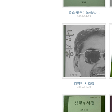
축)눈맞추기놀이/박…
2006-04-19
김영덕 시조집
2005-01-29