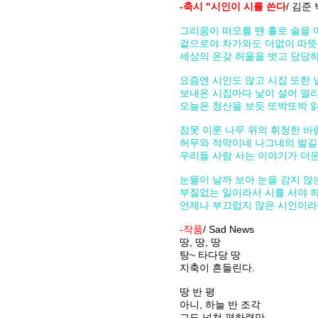
-축시 "시인이 시를 쓴다
/ 김준 박사
그리움이 떠오를 땐 홀로 술을 
겉으로야 차가와도 더없이 따뜻
세상의 온갖 허울을 벗고 당당하게
요즘엔 시인도 많고 시집 또한 
보내온 시집마다 낯이 설어 멀리
오늘은 청산을 보듯 또박또박 읽
잠못 이룬 나무 위의 휘청한 
허무와 적막이네 나그네의 발
우리들 사람 사는 이야기가 더운
눈물이 날까 보아 눈을 감지 않
부질없는 일이라서 시를 서야 
언제나 부끄럽지 않은 시인이라
-작품
/ Sad News
땅, 땅, 땅
탕~ 타다당 땅
지축이 흔들린다.
땅 반 평
아니, 하늘 반 조각
그도 넘쳐 편하련만,